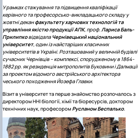
У рамках стажування та підвищення кваліфікації
керівного та професорсько-викладацького складу у
жовтні декан
факультету харчових технологій та
управління якістю продукції АПК
, проф.
Лариса Баль-
Прилипко
відвідала
Чернівецький національний
університет
, один із найстаріших класичних
університетів в Україні. Розташований у величній будівлі
сучасних Чернівців – комплексі, спорудженому в 1864-
1882 рр. як резиденція митрополитів Буковини і Далмації
за проектом відомого австрійського архітектора
чеського походження Йозефа Главки
.
Візит в університет та перше знайомство розпочалось з
директором ННІ біології, хімії та біоресурсів, доктором
технічних наук, професором
Русланом Беспалько
.