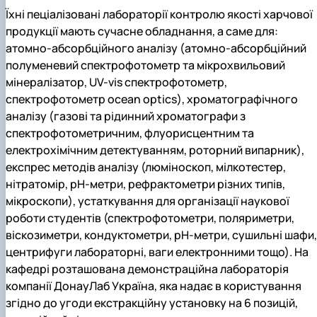
Їхні пеціалізовані лабораторії контролю якості харчової
продукції мають сучасне обладнання, а саме для:
атомно-абсорбційного аналізу (атомно-абсорбційний
полуменевий спектрофотометр та мікрохвильовий
мінералізатор, UV-vis спектрофотометр,
спектрофотометр ocean optics), хроматографічного
аналізу (газові та рідинний хроматографи з
спектрофотометричним, флуорисцентним та
електрохімічним детектуванням, роторний випарник),
експрес методів аналізу (люміноскоп, мілкотестер,
нітратомір, рН-метри, рефрактометри різних типів,
мікроскопи), устаткування для організації наукової
роботи студентів (спектрофотометри, поляриметри,
віскозиметри, кондуктометри, рН-метри, сушильні шафи,
центрифуги лабораторні, ваги електронними тощо). На
кафедрі розташована демонстраційна лабораторія
компанії ДонауЛаб Україна, яка надає в користування
згідно до угоди екстракційну установку на 6 позицій,