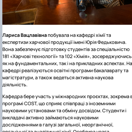
Лариса Вацлавівна
побувала на кафедрі хімії та
експертизи харчової продукції імені Юрія Федьковича.
Вона забезпечує підготовку студентів за спеціальністю
181 «Харчові технології» та 102 «Хімія», зосереджуючись
як на фундаментальних, так і на прикладних аспектах. Н
кафедрі реалізуються освітні програми бакалаврату та
магістратури, а також ведеться активна наукова
діяльність.
Кафедра бере участь у міжнародних проєктах, зокрема 
програмі COST, що сприяє співпраці з іноземними
науковими установами та обміну досвідом. Студенти і
викладачі активно займаються науковими
дослідженнями в галузі загальної, неорганічної,
органічної та аналітичної хімії. Особлива увага