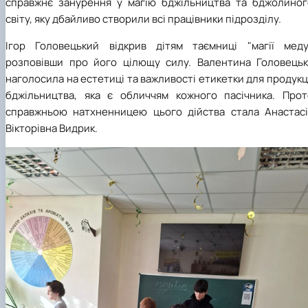
справжнє занурення у магію бджільництва та бджолиног
світу, яку дбайливо створили всі працівники підрозділу.
Ігор Головецький відкрив дітям таємниці "магії меду"
розповівши про його цілющу силу. Валентина Головецьк
наголосила на естетиці та важливості етикетки для продукц
бджільництва, яка є обличчям кожного пасічника. Прот
справжньою натхненницею цього дійства стала Анастасі
Вікторівна Видрик.