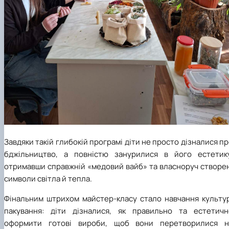
Завдяки такій глибокій програмі діти не просто дізналися п
бджільництво, а повністю занурилися в його естетику
отримавши справжній «медовий вайб» та власноруч створен
символи світла й тепла.
Фінальним штрихом майстер-класу стало навчання культур
пакування: діти дізналися, як правильно та естетичн
оформити готові вироби, щоб вони перетворилися н