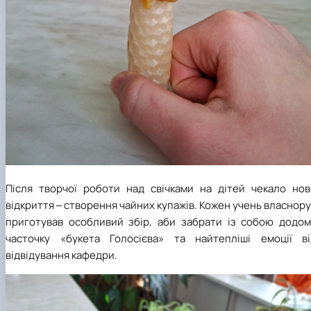
Після творчої роботи над свічками на дітей чекало нов
відкриття ‒ створення чайних купажів. Кожен учень власнор
приготував особливий збір, аби забрати із собою додом
часточку «букета Голосієва» та найтепліші емоції ві
відвідування кафедри.