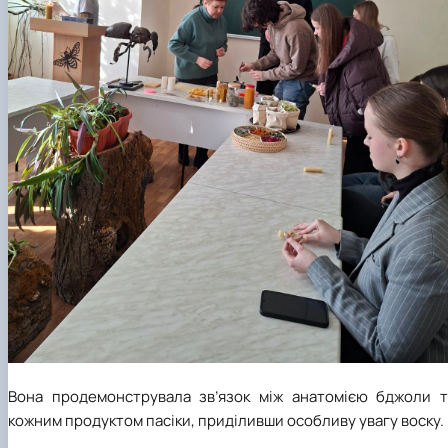
Вона продемонструвала зв’язок між анатомією бджоли т
кожним продуктом пасіки, приділивши особливу увагу воску.