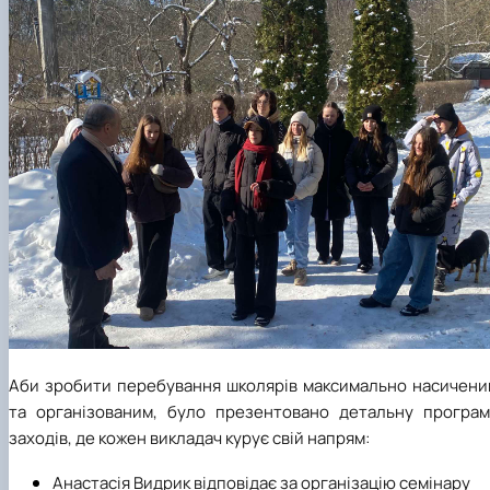
Аби зробити перебування школярів максимально насичени
та організованим, було презентовано детальну програм
заходів, де кожен викладач курує свій напрям:
Анастасія Видрик відповідає за організацію семінару