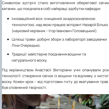
Символом зустрічі стало виготовлення оберегової свічки
катанки, що поєднала в собі найкращі здобутки кафедри:
Інноваційний віск: очищений за вдосконаленою
технологією, над якою працює аспірант Назарій Білько
(науковий керівник – Ігор Іванович Головецький).
Цілющі трави: добірні збори з лабораторії завідувачки
Ліни Очередько.
Традиції: майстерне поєднання вощини та
натурального воску.
Під керівництвом Анастасії Вікторівни учні опанували різ
технології: створення свічок із вощини та відливку з чисто
воску. Кожен крок – від підготовки гніту до вкатування трав
був сповнений творчості.