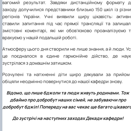
вагомий результат. Завдяки дистанційному формату д
заходу долучилися представники близько 150 шкіл із різн
регіонів України. Учні виявили щиру цікавість: активн
ставили запитання під час прямої трансляції та залишал
змістовні коментарі, які ми обов’язково проаналізуємо т
врахуємо у нашій подальшій роботі.
Атмосферу цього дня створили не лише знання, а й люди. У
це поєдналося в єдине гармонійне дійство, де наук
зустрілася з домашнім затишком.
Розчулені та натхненні діти щиро дякували за прийом 
обіцяли неодмінно повернутися до нашої кафедри знову.
Відомо, що лише бджоли та люди живуть родинами. Тож
дбаймо про добробут наших сімей, не забуваючи про
добробут бджіл! Попереду на вас чекає ще багато цікавого
До зустрічі на наступних заходах Декади кафедри!