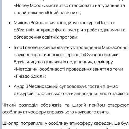
«
Honey Mood
»: мистецтво створювати натуральне та
онлайн-школи «Юний пасічник»;
Микола Войналович координує конкурс «Пасіка в
об’єктиві» на краще фото, зустріч з роботодавцями та
обговорення освітніх програм;
Ігор Головецький забезпечує проведення Міжнародної
науково-практичної конференції «Сучасні виклики
бджільництва та шляхи їх подолання», семінару
«Методичні особливості проведення заняття з теми
«Гніздо бджіл»;
Андрій Чесановський супроводжує гостей під-час
екскурсій Голосіївською навчально-дослідною пасікою
Чіткий розподіл обов'язків та щирий прийом створюют
особливу атмосферу справжнього наукового свята.
Школярі потрапили у особливу атмосферу кафедри. Це бул