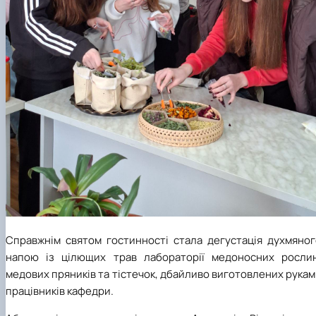
Справжнім святом гостинності стала дегустація духмяног
напою із цілющих трав лабораторії медоносних рослин
медових пряників та тістечок, дбайливо виготовлених рука
працівників кафедри.