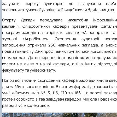
залучити широку аудиторію до вшанування пам'ят
засновника сучасної української вищої школи бджільництва.
Старту Декади передувала масштабна інформаційн
кампанія. Співробітники кафедри презентували детальн
програму заходів на сторінках видання «Агропортал» та 
журналі «Агробізнес». Охоплення аудиторії вражає
запрошення отримали 250 навчальних закладів, а анонс
події з’явилися у 23-х профільних групах пасічної спільноти
соцмережах. До поширення інформації активно долучилис
колеги не лише з нашої кафедри, а й з інших підрозділі
факультету та університету.
Попри всі виклики сьогодення, кафедра радо відчинила две
для майбутнього покоління. В очному форматі до нас завіта
учні київських шкіл №13, 116, 179 та 186. На порозі закла
гостей особисто вітав завідувач кафедри Микола Повознік
разом із усім колективом.