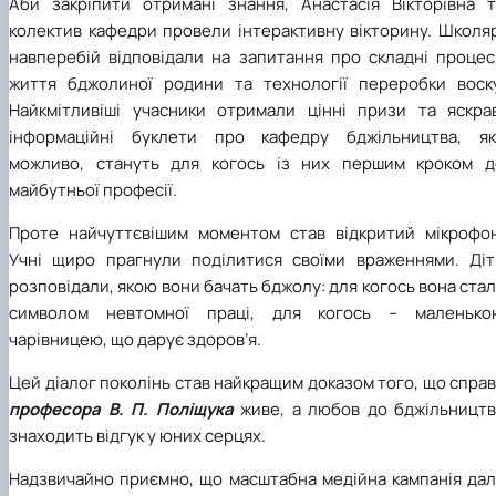
Аби закріпити отримані знання, Анастасія Вікторівна т
колектив кафедри провели інтерактивну вікторину. Школяр
навперебій відповідали на запитання про складні процес
життя бджолиної родини та технології переробки воску
Найкмітливіші учасники отримали цінні призи та яскрав
інформаційні буклети про кафедру бджільництва, які
можливо, стануть для когось із них першим кроком д
майбутньої професії.
Проте найчуттєвішим моментом став відкритий мікрофон
Учні щиро прагнули поділитися своїми враженнями. Діт
розповідали, якою вони бачать бджолу: для когось вона ста
символом невтомної праці, для когось – маленько
чарівницею, що дарує здоров’я.
Цей діалог поколінь став найкращим доказом того, що спра
професора В. П. Поліщука
живе, а любов до бджільництв
знаходить відгук у юних серцях.
Надзвичайно приємно, що масштабна медійна кампанія дал