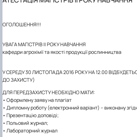
Нормативно-правові акти
Лабораторії кафедри
Академічна доброчесність
Науково-дослідна інфраструктура
Зворотний зв'язок
Благодійна допомога для ЗСУ
Анкетування викладачів і студентів
Конференції, семінари
Постерна конференція магістрів
Наукові досягнення студентів
ОГОЛОШЕННЯ!!!
Проєкт освітньої програми для обговорення
Партнери програми
Документи освітньої програми
УВАГА МАГІСТРІВ ІІ РОКУ НАВЧАННЯ
кафедри агрохімії та якості продукції рослинництва
У СЕРЕДУ 30 ЛИСТОПАДА 2016 РОКУ НА 12.00 ВІДБУДЕТЬ
ДО ЗАХИСТУ)
ДЛЯ ПЕРЕДЗАХИСТУ НЕОБХІДНО МАТИ:
• Оформлену заяву на плагіат
• Дипломну роботу (електронний варіант) – виконану згідн
• Презентацію доповіді;
• Польовий журнал;
• Лабораторний журнал