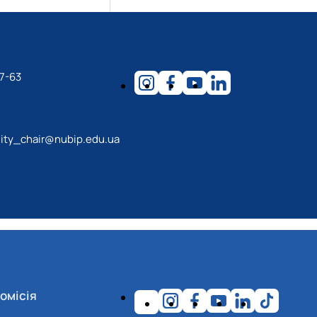
7-63
lity_chair@nubip.edu.ua
омісія