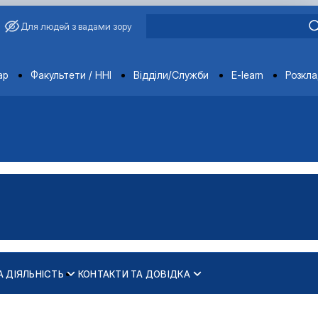
Для людей з вадами зору
ments
ар
Факультети / ННІ
Відділи/Служби
E-learn
Розкл
А ДІЯЛЬНІСТЬ
КОНТАКТИ ТА ДОВІДКА
. М."
іях