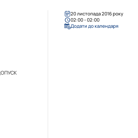
еробстві"
20 листопада 2016 року
ання агрохімічних ресу…
02:00 - 02:00
Додати до календаря
 ДОПУСК