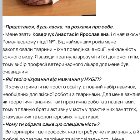
- Представся, будь ласка, та розкажи про себе.
- Мене звати
Коверчук Анастасія Ярославівна
, і я навчаюсь 
Романівському ліцеї №1. Від найменших років мене
захоплювали тварини – їхня поведінка, емоції, унікальність
кожного виду. Я завжди прагнула зрозуміти їх і допомогти їм,
тому вибір професії ветеринарного лікаря для мене був
очевидним.
- Які твої очікування від навчання у НУБіП?
- Я хочу отримати не просто освіту, а повний набір навичок,
необхідних для якісної роботи з тваринами. Для мене важлив
як теоретичні знання, так і практична робота з пацієнтами,
тому я планую брати активну участь у практичних заняттях,
стажуваннях та волонтерських ініціативах.
- Чому ти обрала саме цю спеціальність?
- Ветеринарія – це професія, яка потребує не лише знань, а й
любові до тварин, терпіння та відповідальності. Мене