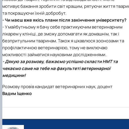
мотивує бажання зробити світ кращим, рятуючи життя твари
та покращуючи їхній добробут.
- Чи маєш вже якісь плани після закінчення університету?
- У майбутньому я бачу себе практикуючим ветеринарним
лікарем у клініці, де зможу допомагати як домашнім, так і
безпритульним тваринам. Також я цікавлюся зоонозами та
профілактичною ветеринарією, тому не виключаю
можливості займатися науковими дослідженнями.
- Дякую за розмову, бажаємо успішно скласти НМТ та
чекаємо саме на тебе на факультеті ветеринарної
медицини!
Розмову провів кандидат ветеринарних наук, доцент
Вадим Іщенко