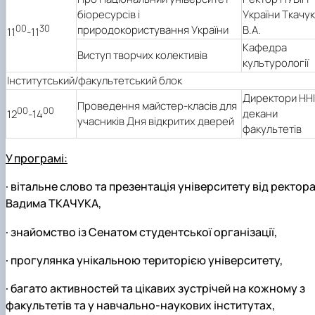
біоресурсів і
України
Ткачук
00
30
природокористування України
В.А.
11
-11
Кафедра
Виступ творчих колективів
культурології
Інститутський/факультетський блок
Директори ННІ
Проведення майстер-класів для
00
00
декани
12
-14
учасників Дня відкритих дверей
факультетів
У програмі:
·
вітальне слово та презентація університету від ректор
Вадима ТКАЧУКА
,
·
знайомство із Сенатом студентської організації,
·
прогулянка унікальною територією університету,
·
багато активностей та цікавих зустрічей на кожному з
факультетів та у навчально-наукових інститутах,