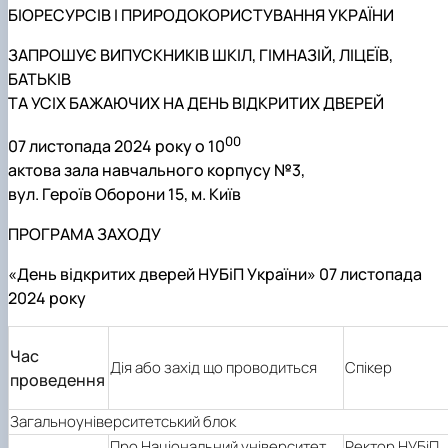
БІОРЕСУРСІВ І ПРИРОДОКОРИСТУВАННЯ УКРАЇНИ
ЗАПРОШУЄ ВИПУСКНИКІВ ШКІЛ, ГІМНАЗІЙ, ЛІЦЕЇВ,
БАТЬКІВ
ТА УСІХ БАЖАЮЧИХ НА ДЕНЬ ВІДКРИТИХ ДВЕРЕЙ
00
07 листопада 2024 року о 10
актова зала навчального корпусу №3,
вул. Героїв Оборони 15, м. Київ
ПРОГРАМА ЗАХОДУ
«День відкритих дверей НУБіП України» 07 листопада
2024 року
Час
Дія або захід що проводиться
Спікер
проведення
Загальноуніверситетський блок
Про Національний університет
Ректор НУБіП