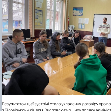
Результатом цієї зустрічі стало укладення договіру про 
з Біловізькоим ліцеєм. Висловлюємо щиру подяку адмініст