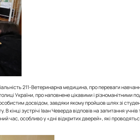
ціальність 211-Ветеринарна медицина, про переваги навчан
толиці України, про наповнене цікавими і різноманітними п
 особистим досвідом, завдяки якому пройшов шлях зі студе
 В кінці зустрічі Іван Чеверда відповів на запитання учнів 
чний час, особливо у «дні відкритих дверей», які проводять