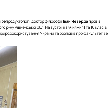
ups)
ї репродуктології доктор філософії
Іван Чеверда
провів
 р-ну Рівненської обл. На зустрічі з учнями 11 та 10 класів 
 природокористування України та розповів про факультет в
.