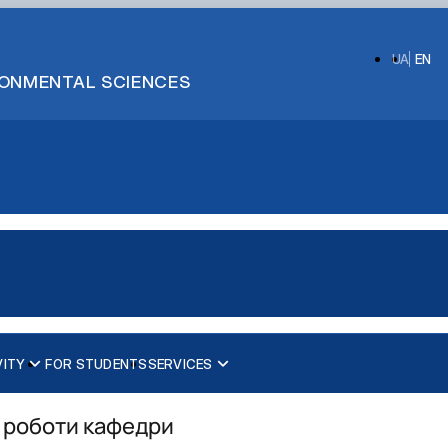
UA
EN
IRONMENTAL SCIENCES
VITY
FOR STUDENTS
SERVICES
та ембріонів»
Фізіологія та патологія відтворення тварин
Біотехнологія та генетика відтворення тварин
а роботи кафедри
Фізіологія і патологія молочної залози