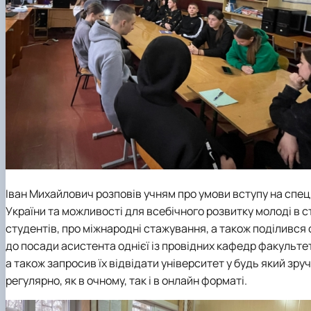
Іван Михайлович розповів учням про умови вступу на спе
України та можливості для всебічного розвитку молоді в с
студентів, про міжнародні стажування, а також поділився
до посади асистента однієї із провідних кафедр факультету.
а також запросив їх відвідати університет у будь який зру
регулярно, як в очному, так і в онлайн форматі.