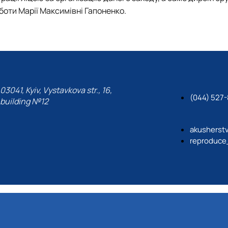
оботи
Марії Максимівні Гапоненко
.
03041, Kyiv, Vystavkova str., 16,
(044) 527
building №12
akusherst
reproduce