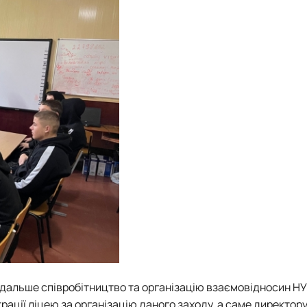
подальше співробітництво та організацію взаємовідносин НУ
рації ліцею за організацію даного заходу, а саме директор