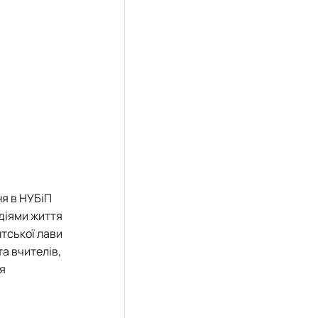
ня в НУБіП
одіями життя
нтської лави
та вчителів,
ся