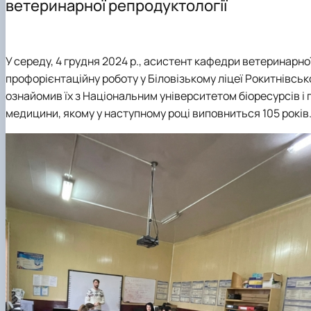
ветеринарної репродуктології
Structure (Laboratories & facilities, Research centers/gro
Publications
Contact Information
Postgraduate Students
Student Scientific Circles
У середу, 4 грудня 2024 р., асистент кафедри ветеринарно
профорієнтаційну роботу у Біловізькому ліцеї Рокитнівського
ознайомив їх з Національним університетом біоресурсів і
медицини, якому у наступному році виповниться 105 років