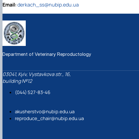
Email:
derkach_ss@nubip.edu.ua
Department of Veterinary Reproductology
03041, Kyiv, Vystavkova str., 16,
building №12
(044) 527-83-46
akusherstvo@nubip.edu.ua
reproduce_chair@nubip.edu.ua