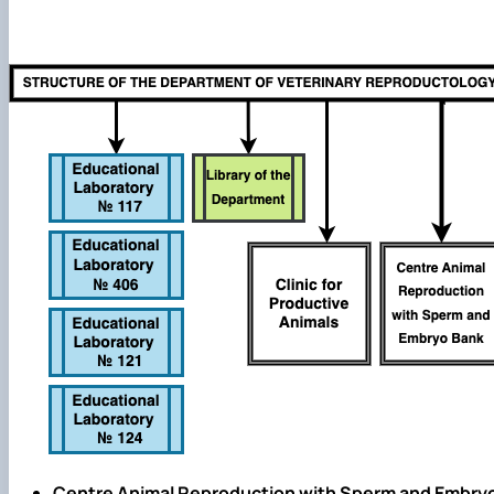
Structure (Laboratories & facilities, Research centers/gro
Publications
Contact Information
Postgraduate Students
Student Scientific Circles
Centre Animal Reproduction with Sperm and Embryo