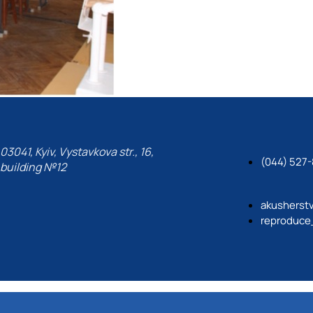
03041, Kyiv, Vystavkova str., 16,
(044) 527
building №12
akusherst
reproduce