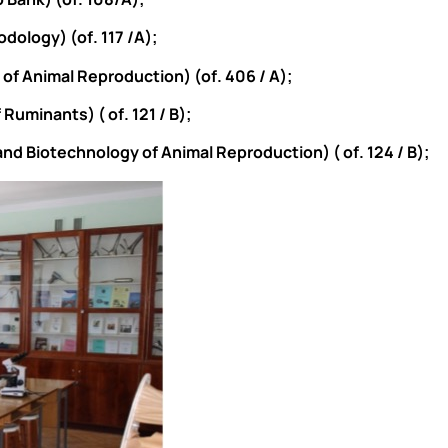
odology) (
of
. 117
/
А);
 of Animal Reproduction) (
of
. 406
/
А);
f Ruminants) (
of
. 121
/
В);
and Biotechnology of Animal Reproduction) (
of
. 12
4 /
В);