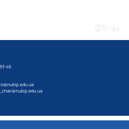
01
04
/
-83-46
vo@nubip.edu.ua
_chair@nubip.edu.ua