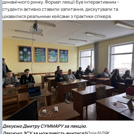
динамічного ринку. Формат лекції був інтерактивним –
студенти активно ставили запитання, дискутували та
цікавилися реальними кейсами з практики спікера.
Дякуємо Дмитру СУММАРУ за лекцію.
Дякуємо ЗСУ за можливість вчитися!
Юлія БІЛЯК,