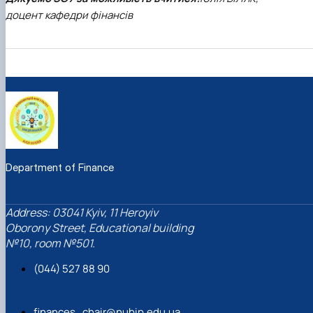
доцент кафедри фінансів
Department of Finance
Address: 03041 Kyiv, 11 Heroyiv
Oborony Street, Educational building
№10, room №501.
(044) 527 88 90
finances_chair@nubip.edu.ua