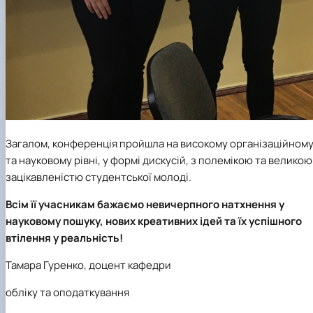
Загалом, конференція пройшла на високому організаційном
та науковому рівні, у формі дискусій, з полемікою та великою
зацікавленістю студентської молоді.
Всім її учасникам бажаємо невичерпного натхнення у
науковому пошуку, нових креативних ідей та їх успішного
втілення у реальність!
Тамара Гуренко, доцент кафедри
обліку та оподаткування