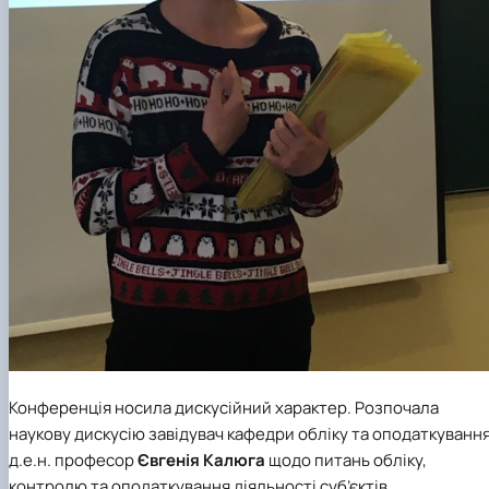
Конференція носила дискусійний характер. Розпочала
наукову дискусію завідувач кафедри обліку та оподаткування
д.е.н. професор
Євгенія Калюга
щодо питань обліку,
контролю та оподаткування діяльності суб’єктів