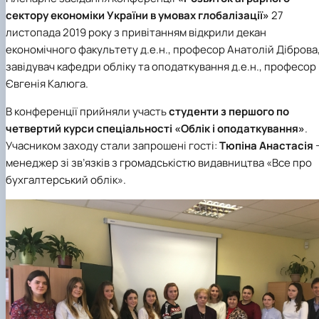
сектору економіки України в умовах глобалізації
»
27
листопада
2019 року з привітанням відкрили
декан
економічного факультету д.е.н., професор
Анатолій Діброва
завідувач кафедри обліку та оподаткування д.е.н., професор
Євгенія Калюга.
В конференції прийняли участь
студенти з першого по
четвертий курси спеціальності «Облік і оподаткування»
.
Учасником заходу стали запрошені гості:
Тюпіна Анастасія
менеджер зі зв’язків з громадськістю видавництва «Все про
бухгалтерський облік».