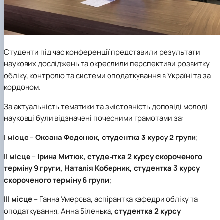
Студенти під час конференції представили результати
наукових досліджень та окреслили перспективи розвитку
обліку, контролю та системи оподаткування в Україні та за
кордоном.
За актуальність тематики та змістовність доповіді молоді
науковці були відзначені почесними грамотами за:
І місце
–
Оксана Федонюк
,
студентка 3 курсу 2 групи
;
ІІ місце
–
Ірина Митюк,
студентка 2 курсу скороченого
терміну 9 групи,
Наталія Коберник
,
студентка 3 курсу
скороченого терміну 6 групи;
ІІІ місце
– Ганна Умерова, аспірантка кафедри обліку та
оподаткування, Анна Біленька,
студентка 2 курсу