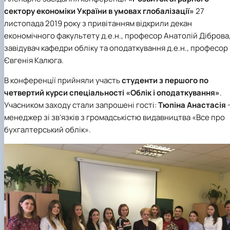
сектору економіки України в умовах глобалізації
»
27
листопада
2019 року з привітанням відкрили
декан
економічного факультету д.е.н., професор
Анатолій Діброва
завідувач кафедри обліку та оподаткування д.е.н., професор
Євгенія Калюга.
В конференції прийняли участь
студенти з першого по
четвертий курси спеціальності «Облік і оподаткування»
.
Учасником заходу стали запрошені гості:
Тюпіна Анастасія
менеджер зі зв’язків з громадськістю видавництва «Все про
бухгалтерський облік».