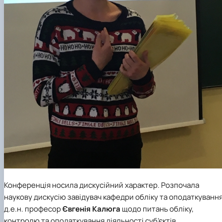
Конференція носила дискусійний характер. Розпочала
наукову дискусію завідувач кафедри обліку та оподаткування
д.е.н. професор
Євгенія Калюга
щодо питань обліку,
контролю та оподаткування діяльності суб’єктів