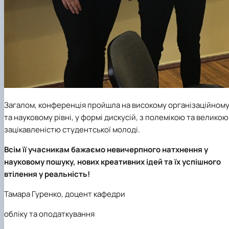
Загалом, конференція пройшла на високому організаційном
та науковому рівні, у формі дискусій, з полемікою та великою
зацікавленістю студентської молоді.
Всім її учасникам бажаємо невичерпного натхнення у
науковому пошуку, нових креативних ідей та їх успішного
втілення у реальність!
Тамара Гуренко, доцент кафедри
обліку та оподаткування