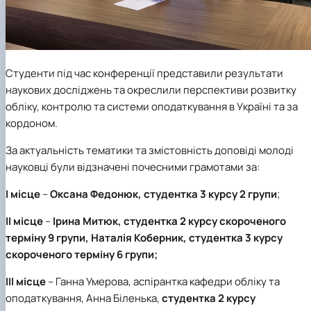
Студенти під час конференції представили результати
наукових досліджень та окреслили перспективи розвитку
обліку, контролю та системи оподаткування в Україні та за
кордоном.
За актуальність тематики та змістовність доповіді молоді
науковці були відзначені почесними грамотами за:
І місце
–
Оксана Федонюк
,
студентка 3 курсу 2 групи
;
ІІ місце
–
Ірина Митюк,
студентка 2 курсу скороченого
терміну 9 групи,
Наталія Коберник
,
студентка 3 курсу
скороченого терміну 6 групи;
ІІІ місце
– Ганна Умерова, аспірантка кафедри обліку та
оподаткування, Анна Біленька,
студентка 2 курсу