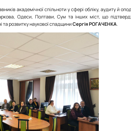
авників академічної спільноти у сфері обліку, аудиту й опо
аркова, Одеси, Полтави, Сум та інших міст
, що
підтверд
ні та розвитку наукової спадщини
Сергія Р
ОГАЧЕНКА
.