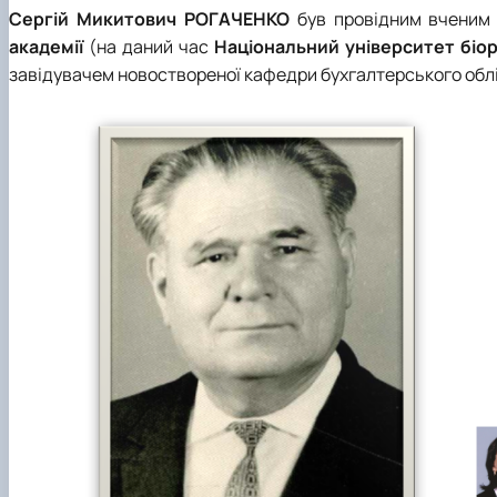
Сергій Микитович РОГАЧЕНКО
був провідним вченим 
академії
(на даний час
Національний університет біо
завідувачем новоствореної
кафедр
и
бухгалтерського облі