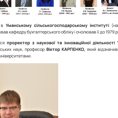
в
Уманському сільськогосподарському інституті
(на
ував
кафедру бухгалтерського обліку і очолював її до 1979 р
вся
проректор з наукової та інноваційної діяльності
рських наук, професор
Віктор КАРПЕНКО,
який відзначив
 університетами.