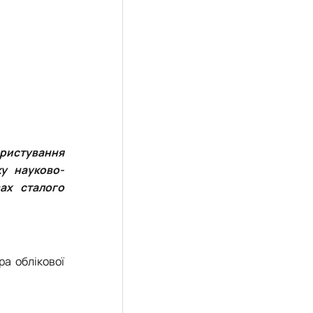
ористування
ку науково-
ах сталого
ра облікової