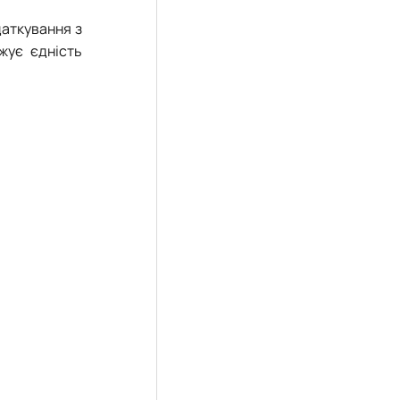
даткування з
жує єдність