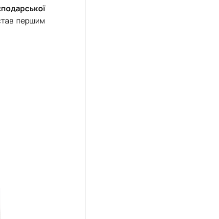
сподарської
став першим