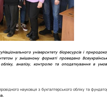
туНаціонального університету біоресурсів і природок
итетом у змішаному форматі проведено Всеукраїнсь
обліку, аналізу, контролю та оподаткування в умов
провідного науковця з бухгалтерського обліку та фундато
а.