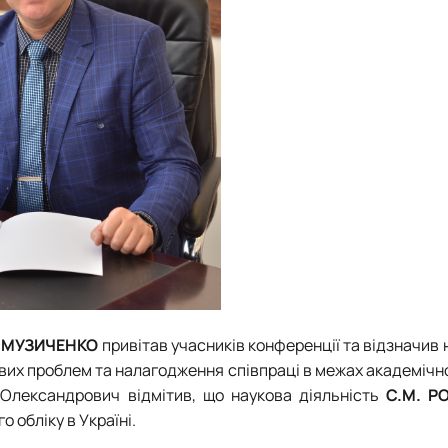
й
МУЗИЧЕНКО
привітав учасників конференції та відзначив 
вих проблем та налагодження співпраці в межах академічно
 Олександрович відмітив
, що наукова
діяльність
С.М.
Р
о обліку
в Україні
.