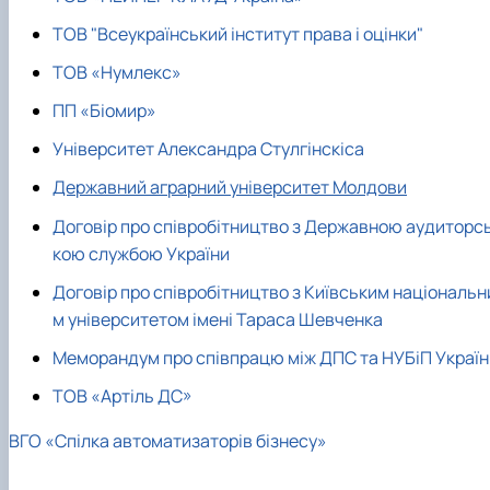
ТОВ "Всеукраїнський інститут права і оцінки"
ТОВ «Нумлекс»
ПП «Біомир»
Університет Александра Стулгінскіса
Державний аграрний університет Молдови
Договір про співробітництво з Державною аудиторс
кою службою України
Договір про співробітництво з Київським національн
м університетом імені Тараса Шевченка
Меморандум про співпрацю між ДПС та НУБіП Україн
ТОВ «Артіль ДС»
ВГО «Спілка автоматизаторів бізнесу»