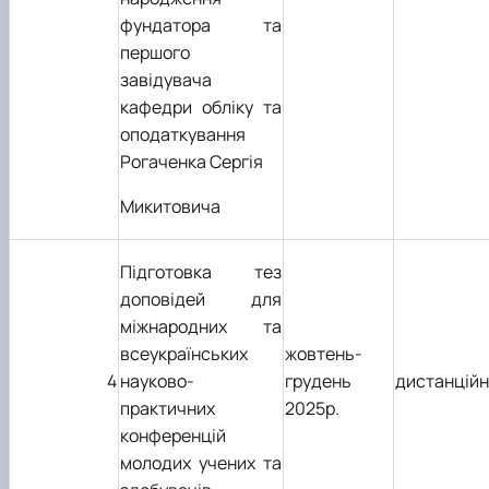
фундатора та
першого
завідувача
кафедри обліку та
оподаткування
Рогаченка Сергія
Микитовича
Підготовка тез
доповідей для
міжнародних та
всеукраїнських
жовтень-
4
науково-
грудень
дистанцій
практичних
2025р.
конференцій
молодих учених та