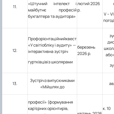
«Штучний інтелект і
лютий 2026
11.
майбутнє професій
р.
V – V
бухгалтера та аудитора»
пого
зу
Профорієнтаційнийквест
дис
«У світіобліку і аудиту» —
березень
школ
12.
інтерактивна зустріч
2026 р.
або
гуртківцівіз школярами
зу
Зустрічз випускниками
13.
ав
«Мійшлях до
професії» (формування
кар’єрних орієнтирів,
к. 10
квітень 2026