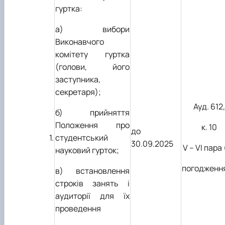
гуртка:
а) вибори
Виконавчого
комітету гуртка
(голови, його
заступника,
секретаря);
Ауд. 612,
б) прийняття
Положення про
к. 10
до
1.
студентський
30.09.2025
V – VI пара 
науковий гурток;
погодженн
в) встановлення
строків занять і
аудиторії для їх
проведення