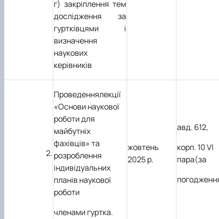
г) закріплення тем
дослідження за
гуртківцями і
визначення
наукових
керівників
Проведеннялекції
«Основи наукової
роботи для
авд. 612,
майбутніх
фахівців» та
жовтень
корп. 10 VI
2.
розроблення
2025 р.
пара(за
індивідуальних
погодженн
планів наукової
роботи
членами гуртка.