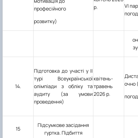
мотивація до
VI пар
р.
професійного
погод
розвитку)
он
зу
Підготовка до участі у ІІ
Диста
турі Всеукраїнської
квітень-
очно 
14.
олімпіади з обліку та
травень
аудиту (за умови
2026 р.
пого
проведення)
Підсумкове засідання
15
гуртка. Підбиття