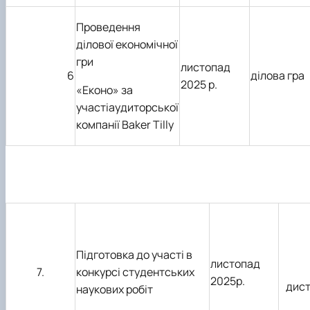
Проведення
ділової економічної
гри
листопад
6
ділова гра
2025 р.
«Еконо» за
участіаудиторської
компанії Baker Tilly
Підготовка до участі в
листопад
7.
конкурсі студентських
2025р.
дист
наукових робіт