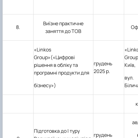
Виїзне практичне
8.
Оф
заняття до ТОВ
«Linkos
«Link
Group»(«Цифрові
Group
грудень
рішення в обліку та
Київ,
2025 р.
програмні продукти для
вул.
бізнесу»)
Білич
к
ав
Підготовка до І туру
грудень