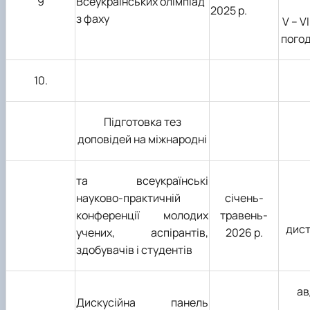
9
Всеукраїнських олімпіад
2025 р.
з фаху
V – V
пого
10.
Підготовка тез
доповідей на міжнародні
та всеукраїнські
науково-практичній
січень-
конференції молодих
травень-
дист
учених, аспірантів,
2026 р.
здобувачів і студентів
ав
Дискусійна панель