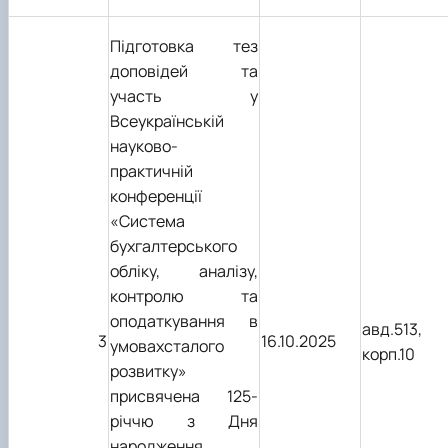
Підготовка тез
доповідей та
участь у
Всеукраїнській
науково-
практичній
конференції
«Система
бухгалтерського
обліку, аналізу,
контролю та
оподаткування в
авд.513,
3
16.10.2025
умовахсталого
корп.10
розвитку»
присвячена 125-
річчю з Дня
народження