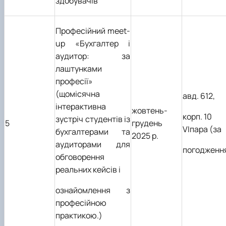
здобувачів
Професійний meet-
up «Бухгалтер і
аудитор: за
лаштунками
професії»
(щомісячна
авд. 612,
інтерактивна
жовтень-
корп. 10
зустріч студентів із
5
грудень
VIпара (за
бухгалтерами та
2025 р.
аудиторами для
погодженн
обговорення
реальних кейсів і
ознайомлення з
професійною
практикою.)