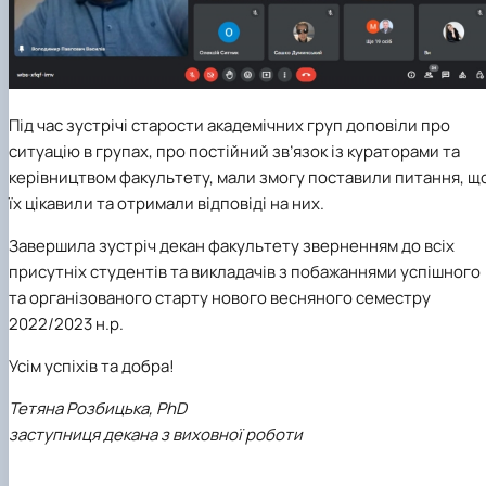
Під час зустрічі старости академічних груп доповіли про
ситуацію в групах, про постійний зв’язок із кураторами та
керівництвом факультету, мали змогу поставили питання, щ
їх цікавили та отримали відповіді на них.
Завершила зустріч декан факультету зверненням до всіх
присутніх студентів та викладачів з побажаннями успішного
та організованого старту нового весняного семестру
2022/2023 н.р.
Усім успіхів та добра!
Тетяна Розбицька, PhD
заступниця декана з виховної роботи