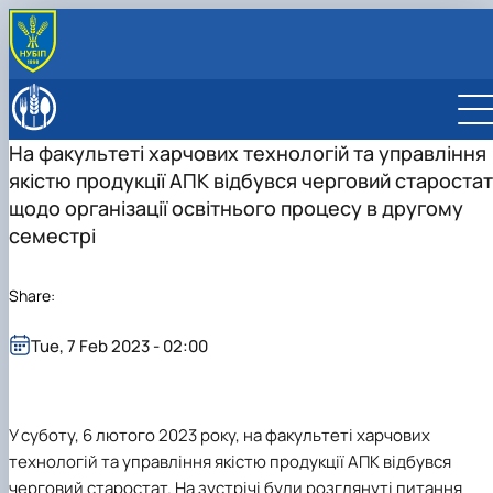
ABOUT
History
EDUCATION
На факультеті харчових технологій та управління
Faculty management
Bachelor's degree
DEPARTMENT
якістю продукції АПК відбувся черговий старостат
Educational work
"Food Technology"
Department of Technologies of Meat, Fish and
SCIENCE
"Nutritional science of healthy eating"
Seafood Products
Навчально-науковий центр нутриціології та геномі
щодо організації освітнього процесу в другому
INTERNATIONAL ACTIVITY
Department of Public health and Nutrition
людини
МІКРОКВАЛІФІКАЦІЯ
семестрі
Department of Processes and Equipment of Agricultu
Conferences
Production Processing
Share:
Department of Standardization and Certification of
Agricultural Products
Tue, 7 Feb 2023 - 02:00
У суботу,
6 лютого 2023 року,
на
факультеті харчових
технологій та управління якістю продукції АПК
відбувся
черговий
старостат. На зустрічі були розглянуті питання