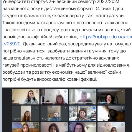
Університеті стартує 2-й весняний семестр 2022/2023
навчального року в дистанційному форматі (4 тижні) для
студентів факультетів, як бакалаврату, так і магістратури.
Також повідомила старостам, що підготовлено та схвалено
графік освітнього процесу, розклад навчальних занять, який
https://nubip.edu.ua/no
розміщено на офіційній вебсторінці
e/23920
. Декан, черговий раз, зосередила увагу на тому, що
потрібно навчатися і здобувати знання та уміння, тому що
наша спеціальність належить до стратегічно важливих
галузей промисловості і в майбутньому для відновлювання,
розбудови та розвитку економіки нашої величної країни
потрібні будуть висококваліфіковані фахівці.