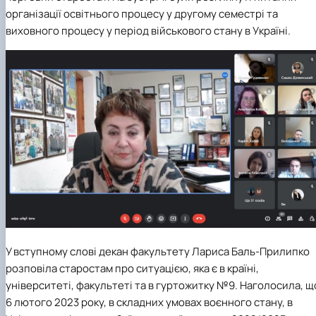
організації освітнього процесу у другому семестрі та
виховного процесу у період військового стану в Україні.
У вступному слові декан факультету Лариса Баль-Прилипко
розповіла старостам про ситуацією, яка є в країні,
університеті, факультеті та в гуртожитку №9. Наголосила, щ
6 лютого 2023 року, в складних умовах воєнного стану, в