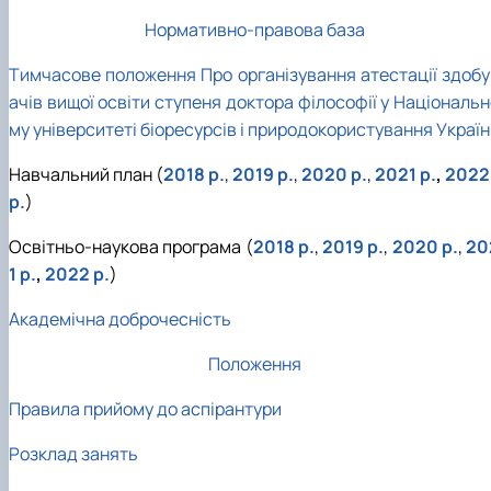
Нормативно-правова база
Тимчасове положення Про організування атестації здобу
ачів вищої освіти ступеня доктора філософії у Національ
му університеті біоресурсів і природокористування Украї
Навчальний план (
2018 р.
,
2019 р.
,
2020 р.
,
2021 р.
,
2022
р.
)
Освітньо-наукова програма (
2018 р.
,
2019 p.
,
2020 р.
,
20
1 р.
,
2022 р.
)
Академічна доброчесність
Положення
Правила прийому до аспірантури
Розклад занять