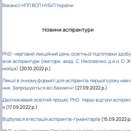
Вакансії НПП ВСП НУБіП України
Новини аспірантури
PhD: черговий лекційний день освітньої підготовки здобу
ачів аспірантури (лектори: акад. С. Ніколаєнко, д.е.н. О. 
мойда)
(20.10.2022 р.)
Лекції в очному форматі для аспірантів першого року нав
ння. Запрошуються всі бажаючі!
(27.09.2022 р.)
Двотижневий освітній процес PhD: перші відгуки аспірант
в
(17.09.2022 р.)
Відбулася атестація аспірантів-гуманітаріїв
(15.09.2022 р
PhD: зустріч ректора Станіслава Ніколаєнка зі вступника