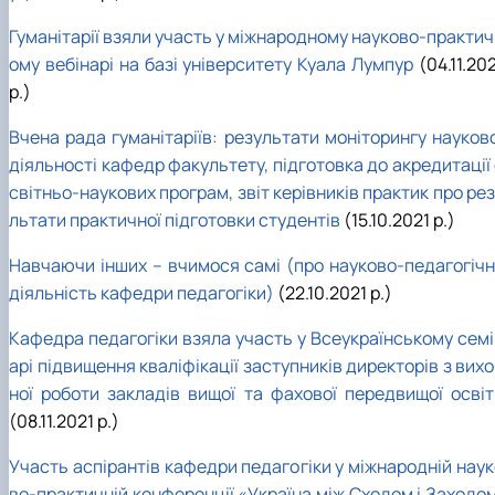
Гуманітарії взяли участь у міжнародному науково-практич
ому вебінарі на базі університету Куала Лумпур
(04.11.20
р.)
Вчена рада гуманітаріїв: результати моніторингу науково
діяльності кафедр факультету, підготовка до акредитації
світньо-наукових програм, звіт керівників практик про ре
льтати практичної підготовки студентів
(15.10.2021 р.)
Навчаючи інших – вчимося самі (про науково-педагогічн
діяльність кафедри педагогіки)
(22.10.2021 р.)
Кафедра педагогіки взяла участь у Всеукраїнському семі
арі підвищення кваліфікації заступників директорів з вих
ної роботи закладів вищої та фахової передвищої освіт
(08.11.2021 р.)
Участь аспірантів кафедри педагогіки у міжнародній наук
во-практичній конференції «Україна між Сходом і Заходом