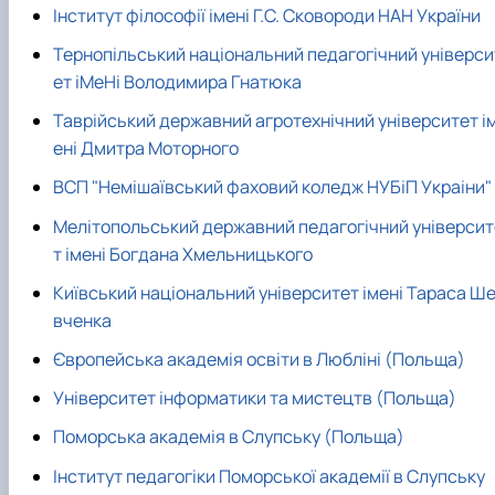
Інститут філософії імені Г.С. Сковороди НАН України
Тернопiльський нацiональний педагогiчний унiверси
ет iMeHi Володимира Гнатюка
Таврійський державний агротехнічний університет і
ені Дмитра Моторного
ВСП "Немiшаївський фаховий коледж НУБiП Украiни"
Мелiтопольський державний педагогiчний унiверсит
т iменi Богдана Хмельницького
Київський національний унiверситет iменi Тараса Ш
вченка
Європейська академія освіти в Любліні (Польща)
Університет інформатики та мистецтв (Польща)
Поморська академія в Слупську (Польща)
Інститут педагогіки Поморської академії в Слупську