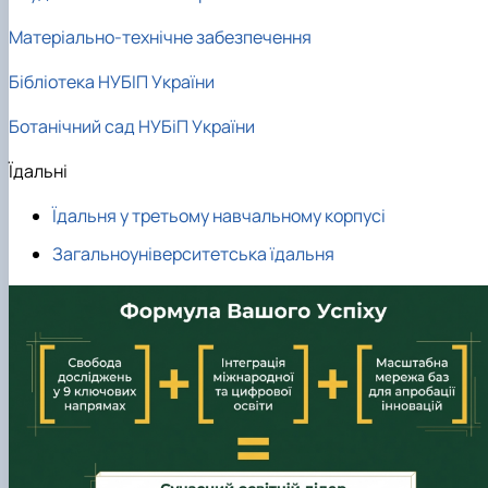
Матеріально-технічне забезпечення
Бібліотека НУБІП України
Ботанічний сад НУБіП України
Їдальні
Їдальня у третьому навчальному корпусі
Загальноуніверситетська їдальня