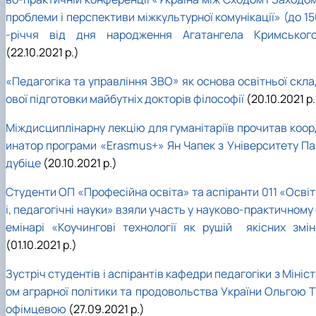
проблеми і перспективи міжкультурної комунікації» (до 1
-річчя від дня народження Агатангела Кримського
(22.10.2021 р.)
«Педагогіка та управління ЗВО» як основа освітньої скла
ової підготовки майбутніх докторів філософії
(20.10.2021 р.
Міждисциплінарну лекцію для гуманітаріїв прочитав коор
инатор програми «Erasmus+» Ян Чапек з Університету Па
дубіце
(20.10.2021 р.)
Студенти ОП «Професійна освіта» та аспіранти 011 «Освіт
і, педагогічні науки» взяли участь у науково-практичному
емінарі «Коучингові технології як рушій якісних змін
(01.10.2021 р.)
Зустріч студентів і аспірантів кафедри педагогіки з Мініс
ом аграрної політики та продовольства України Ольгою Т
офімцевою
(27.09.2021 р.)