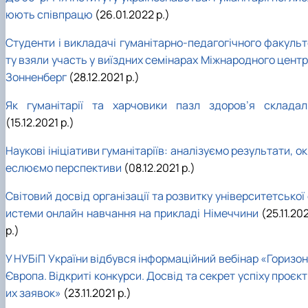
юють співпрацю
(26.01.2022 р.)
Студенти і викладачі гуманітарно-педагогічного факульт
ту взяли участь у виїздних семінарах Міжнародного центр
Зонненберг
(28.12.2021 р.)
Як гуманітарії та харчовики пазл здоров’я складал
(15.12.2021 р.)
Наукові ініціативи гуманітаріїв: аналізуємо результати, о
еслюємо перспективи
(08.12.2021 р.)
Світовий досвід організації та розвитку університетської
истеми онлайн навчання на прикладі Німеччини
(25.11.20
р.)
У НУБіП України відбувся інформаційний вебінар «Горизон
Європа. Відкриті конкурси. Досвід та секрет успіху проєк
их заявок»
(23.11.2021 р.)