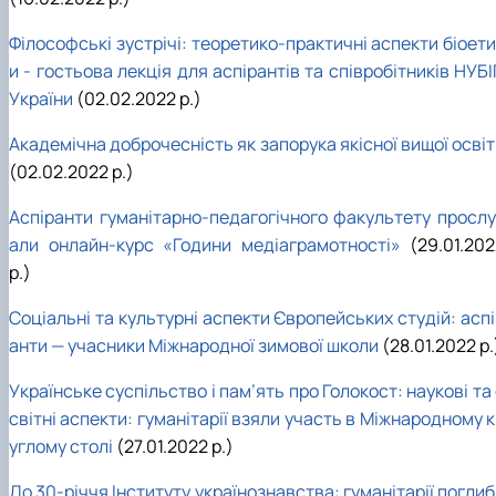
Філософські зустрічі: теоретико-практичні аспекти біоет
и - гостьова лекція для аспірантів та співробітників НУБ
України
(02.02.2022 р.)
Академічна доброчесність як запорука якісної вищої осві
(02.02.2022 р.)
Аспіранти гуманітарно-педагогічного факультету прослу
али онлайн-курс «Години медіаграмотності»
(29.01.20
р.)
Соціальні та культурні аспекти Європейських студій: асп
анти — учасники Міжнародної зимової школи
(28.01.2022 р.
Українське суспільство і пам’ять про Голокост: наукові та
світні аспекти: гуманітарії взяли участь в Міжнародному 
углому столі
(27.01.2022 р.)
До 30-річчя Інституту українознавства: гуманітарії погли