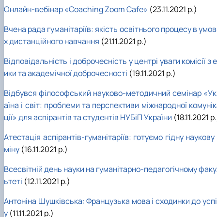
Онлайн-вебінар «Coaching Zoom Cafe»
(23.11.2021 р.)
Вчена рада гуманітаріїв: якість освітнього процесу в умо
х дистанційного навчання
(21.11.2021 р.)
Відповідальність і доброчесність у центрі уваги комісії з 
ики та академічної доброчесності
(19.11.2021 р.)
Відбувся філософський науково-методичний семінар «Ук
аїна і світ: проблеми та перспективи міжнародної комуні
ції» для аспірантів та студентів НУБіП України
(18.11.2021 р.
Атестація аспірантів-гуманітаріїв: готуємо гідну наукову
міну
(16.11.2021 р.)
Всесвітній день науки на гуманітарно-педагогічному факу
ьтеті
(12.11.2021 р.)
Антоніна Шушківська: Французька мова і сходинки до успі
у
(11.11.2021 р.)