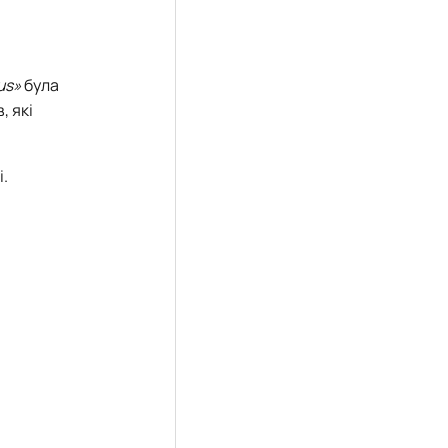
us»
була
, які
і.