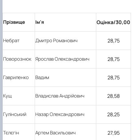
Оцінка/30,00
Прізвище
Ім'я
28,75
Небрат
Дмитро Романович
28,75
Поворознюк
Ярослав Олександрович
28,75
Гавриленко
Вадим
28,58
Кущ
Владислав Андрійович
28,25
Гулінський
Назар Олександрович
27,95
Тєлєгін
Артем Васильович