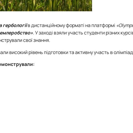
 гербології
в дистанційному форматі на платформі
«Оlymp
емлеробство»
. У заході взяли участь студенти різних курсів
стрували свої знання.
зали високий рівень підготовки та активну участь в олімпіад
демонстрували: