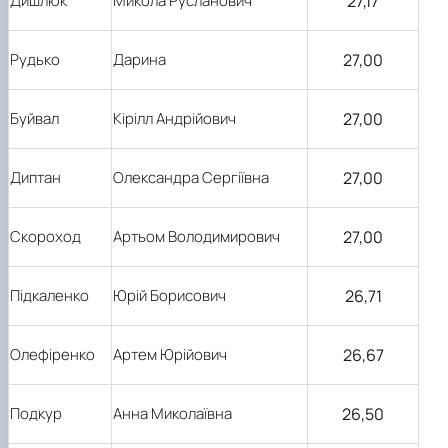
27,17
Дишлюк
Микола Русланович
27,00
Рудько
Дарина
27,00
Буйвал
Кірілл Андрійович
27,00
Диптан
Олександра Сергіївна
27,00
Скороход
Артьом Володимирович
26,71
Підкаленко
Юрій Борисович
26,67
Олефіренко
Артем Юрійович
26,50
Подкур
Анна Миколаївна