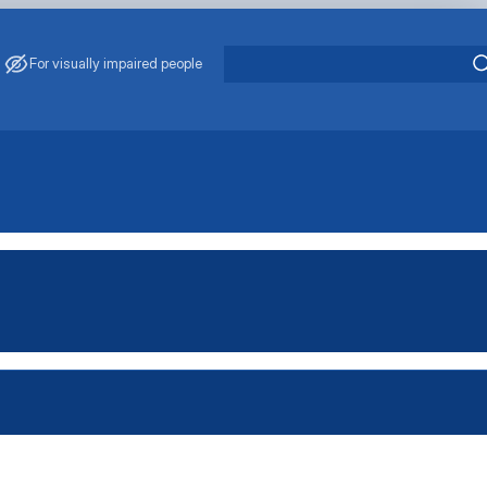
For visually impaired people
, яка проводиться каф…
иться кафедрою
ться дистанційно