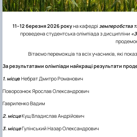
11–12 березня 2026 року
на кафедрі
землеробства та
проведена студентська олімпіада з дисципліни
«З
продемон
Вітаємо переможців та всіх учасників, які пока
За результатами олімпіади найкращі результати про
1.
місц
е
Небрат Дмитро Романович
Поворознюк Ярослав Олександрович
Гавриленко Вадим
2. місце
Кущ Владислав Андрійович
3.
місце
Гулінський Назар Олександрович