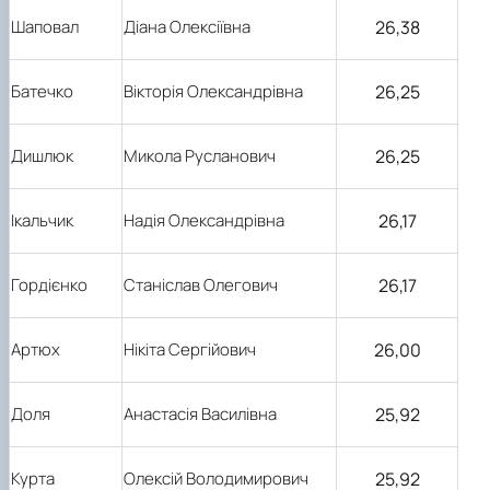
26,38
Шаповал
Діана Олексіївна
26,25
Батечко
Вікторія Олександрівна
26,25
Дишлюк
Микола Русланович
26,17
Ікальчик
Надія Олександрівна
26,17
Гордієнко
Станіслав Олегович
26,00
Артюх
Нікіта Сергійович
25,92
Доля
Анастасія Василівна
25,92
Курта
Олексій Володимирович