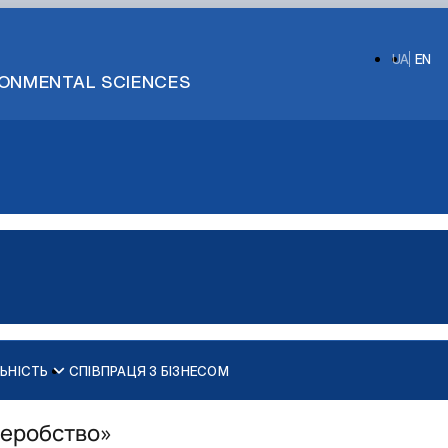
UA
EN
IRONMENTAL SCIENCES
ЬНІСТЬ
СПІВПРАЦЯ З БІЗНЕСОМ
Структура і зміст програми агрономічно-ознайомчої практики
Загальна інформація про гурток
Структура і зміст програми навчальної практики, яка провод
Положення про гурток
леробство»
Структура і зміст програми виробничої практики, яка проводи
Постер про гурток