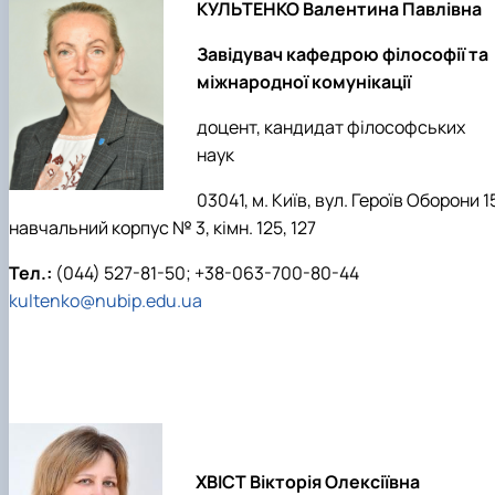
КУЛЬТЕНКО Валентина Павлівна
Scientific club «Філософські проблеми
міжособистісної та міжгрупової комунікаці…
Завідувач кафедрою філософії та
Scientific club «Історія держави і права України»
міжнародної комунікації
доцент, кандидат філософських
наук
03041, м. Київ, вул. Героїв Оборони 1
навчальний корпус № 3, кімн. 125, 127
Тел.:
(044) 527-81-50; +38-063-700-80-44
kultenko@nubip.edu.ua
ХВІСТ Вікторія Олексіївна