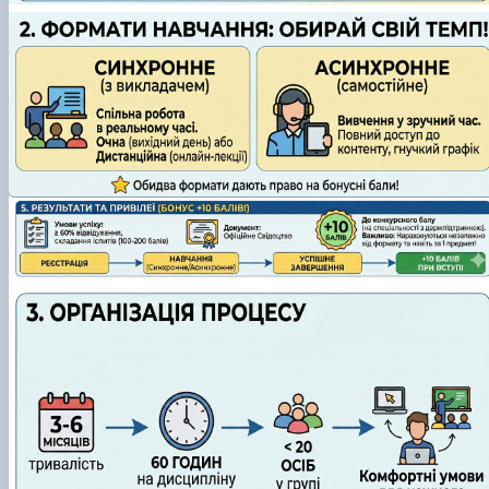
Scientific club «Філософські проблеми
міжособистісної та міжгрупової комунікаці…
Scientific club «Історія держави і права України»