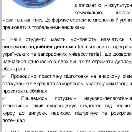
Scientific club «Філософські проблеми
дипломатію, міжкультурн
міжособистісної та міжгрупової комунікаці…
комунікацію, іноземн
Scientific club «Історія держави і права України»
мови та аналітику. Це формує системне мислення й умінн
працювати з глобальними викликами
✅Наші студенти мають можливість навчатись з
системою подвійних дипломів
(
спільні освітні програ
українських та закордонних університетів
), що дозволя
навчатися одночасно в двох вишах та отримати диплом
обох країн
✅ Проводимо практичну підготовку на високому рівні
стажування в Україні та за кордоном, участь у міжнародн
проєктах та обмінах
✅ Пишаємось потужним науково-педагогічни
колективом, який супроводжує студентів від першог
курсу до випуску, надихає, підтримує та розкрива
потенціал