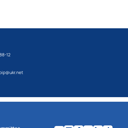
88-12
bip@ukr.net