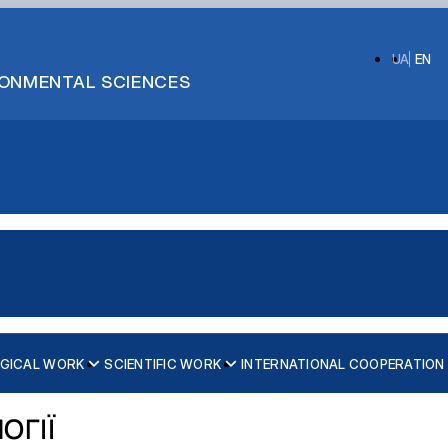
UA
EN
IRONMENTAL SCIENCES
GICAL WORK
SCIENTIFIC WORK
INTERNATIONAL COOPERATION
слава Семеновського
 умовах
ОГІЇ