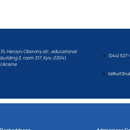
 співу
15, Heroyiv Oborony str., educational
(044) 527-
building 3, room 317, Kyiv, 03041,
Ukraine
kafkult3nu