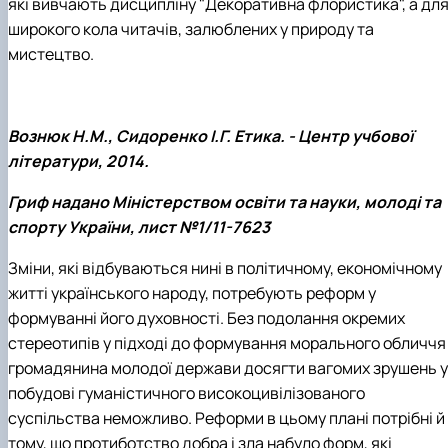
які вивчають дисципліну "Декоративна флористика", а дл
широкого кола читачів, залюблених у природу та
мистецтво.
Вознюк Н.М., Сидоренко І.Г. Етика. - Центр учбової
літератури, 2014.
Гриф надано Міністерством освіти та науки, молоді та
спорту України, лист №1/11-7623
Зміни, які відбуваються нині в політичному, економічному
житті українського народу, потребують реформ у
формуванні його духовності. Без подолання окремих
стереотипів у підході до формування морального обличчя
громадянина молодої держави досягти вагомих зрушень у
побудові гуманістичного високоцивілізованого
суспільства неможливо. Реформи в цьому плані потрібні й
тому, що протиботство добра і зла набуло форм, які