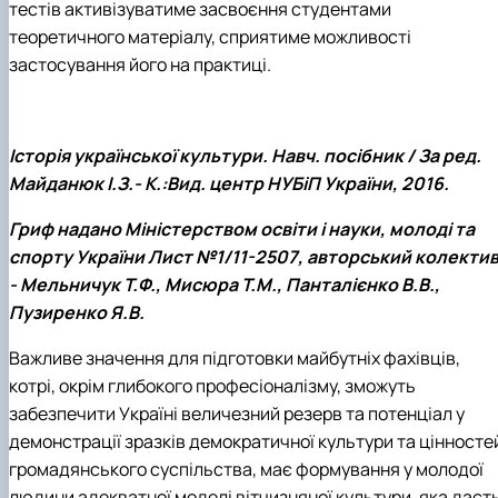
тестів активізуватиме засвоєння студентами
теоретичного матеріалу, сприятиме можливості
застосування його на практиці.
Історія української культури. Навч. посібник / За ред.
Майданюк І.З.- К.:Вид. центр НУБіП України, 2016.
Гриф надано Міністерством освіти і науки, молоді та
спорту України Лист №1/11-2507, авторський колекти
- Мельничук Т.Ф., Мисюра Т.М., Панталієнко В.В.,
Пузиренко Я.В.
Важливе значення для підготовки майбутніх фахівців,
котрі, окрім глибокого професіоналізму, зможуть
забезпечити Україні величезний резерв та потенціал у
демонстрації зразків демократичної культури та цінносте
громадянського суспільства, має формування у молодої
людини адекватної моделі вітчизняної культури, яка даст