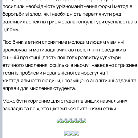
посилили необхідність урізноманітнення форм і методів
боротьби зі злом, як і необхідність переглянути ряд
важливих аспектів і рис моральної культури суспільства в
цілому.
Посібник з етики сприятиме молодим людям у вмінні
враховувати мотивації вчинків і всієї лінії поведінки в
оцінній практиці, дасть поштовх розвитку культури
етичного мислення, оскільки в ньому і наведено стрижнев
теми із проблеми моральнісної саморегуляції
життєдіяльності людини, і розміщено аналітичні задачі та
вправи для мислення студента.
Може бути корисним для студентів вищих навчальних
закладів та всіх, хто цікавиться питаннями етики.