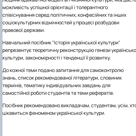
можливість успішної орієнтації і толерантного
співіснування серед політичних, конфесійних та інших
соціокультурних відмінностей у процесі розбудови
правової держави.
Навчальний посібник "Історія української культури"
репрезентує теоретичну реконструкцію генези українсько
культури, закономірності і тенденції її розвитку.
До кожної теми подано запитання для самоконтролю
знань, список рекомендованої літератури, словиник
термінів, тематику індивідуальних завдань для
самостійної роботи студентів та теми рефератів.
Посібник рекомендовано викладачам, студентам, усім, хт
цікавиться феноменом української культури.