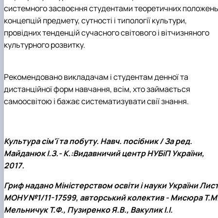
системного засвоєння студентами теоретичних положень 
концепцій предмету, сутності і типології культури,
провідних тенденцій сучасного світового і вітчизняного
культурного розвитку.
Рекомендовано викладачам і студентам денної та
дистанційної форм навчання, всім, хто займається
самоосвітою і бажає систематизувати свії знання.
Культура сім'ї та побуту. Навч. посібник / За ред.
Майданюк І.З.- К.:Видавничий центр НУБіП України,
2017.
Гриф надано Міністерством освіти і науки України Лис
МОНУ №1/11-17599, авторський колектив - Мисюра Т.М.
Мельничук Т.Ф., Пузиренко Я.В., Вакулик І.І.