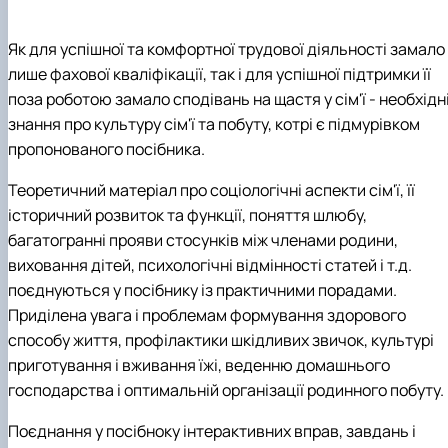
Як для успішної та комфортної трудової діяльності замало
лише фахової кваліфікації, так і для успішної підтримки її
поза роботою замало сподівань на щастя у сім'ї - необхідн
знання про культуру сім'ї та побуту, котрі є підмурівком
пропонованого посібника.
Теоретичний матеріал про соціологічні аспекти сім'ї, її
історичний розвиток та функції, поняття шлюбу,
багатогранні прояви стосунків між членами родини,
виховання дітей, психологічні відмінності статей і т.д.
поєднуються у посібнику із практичними порадами.
Приділена увага і проблемам формування здорового
способу життя, профілактики шкідливих звичок, культурі
приготування і вживання їжі, веденню домашнього
господарства і оптимальній організації родинного побуту.
Поєднання у посібноку інтерактивних вправ, завдань і