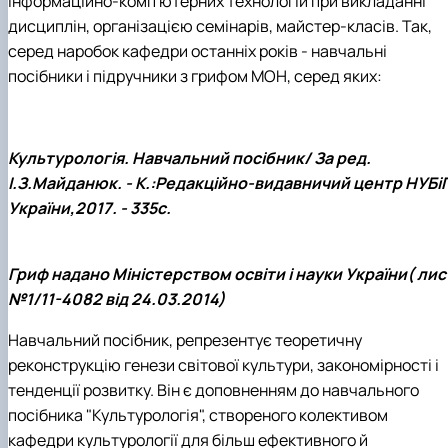
інформаційно-комп'ютерних технологій при викладанні
Гурток "Декоративна флористика"
дисциплін, організацією семінарів, майстер-класів. Так,
Прес-студія "Ідеал"
серед наробок кафедри останніх років - навчальні
Інструментальний ансамбль "Дивосвіт"
Мистецька студія "Вовняні мрії"
посібники і підручники з грифом МОН, серед яких:
Тріо "ТоНіка"
Культурологія. Навчальний посібник/ За ред.
І.З.Майданюк. - К.:Редакційно-видавничий центр НУБі
України,2017. - 335с.
Гриф надано Міністерством освіти і науки України( лис
№1/11-4082 від 24.03.2014)
Навчальний посібник, репрезентує теоретичну
реконструкцію генези світової культури, закономірності і
тенденції розвитку. Він є доповненням до навчального
посібника "Культурологія", створеного колективом
кафедри культурології для більш ефективного й