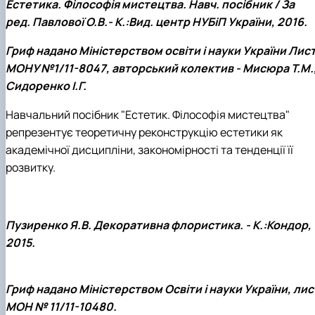
Естетика. Філософія мистецтва. Навч. посібник / За
ред. Павлової О.В.- К.:Вид. центр НУБіП України, 2016.
Гриф надано Міністерством освіти і науки України Лис
МОНУ №1/11-8047, авторський колектив - Мисюра Т.М.
Сидоренко І.Г.
Навчальний посібник "Естетик. Філософія мистецтва"
репрезентує теоретичну реконструкцію естетики як
академічної дисципліни, закономірності та тенденції її
розвитку.
Пузиренко Я.В. Декоративна флористика. - К.:Кондор,
2015.
Гриф надано Міністерством Освіти і науки України, лис
МОН № 11/11-10480.