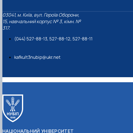
Гурток "Декоративна флористика"
Прес-студія "Ідеал"
03041, м. Київ, вул. Героїв Оборони,
Інструментальний ансамбль "Дивосвіт"
15, навчальний корпус № 3, кімн. №
Мистецька студія "Вовняні мрії"
317.
Тріо "ТоНіка"
(044) 527-88-13, 527-88-12, 527-88-11
kafkult3nubip@ukr.net
НАЦІОНАЛЬНИЙ УНІВЕРСИТЕТ