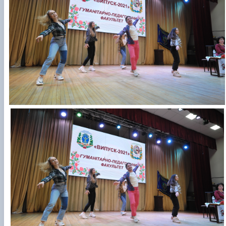
Гурток "Декоративна флористика"
Прес-студія "Ідеал"
Інструментальний ансамбль "Дивосвіт"
Мистецька студія "Вовняні мрії"
Тріо "ТоНіка"