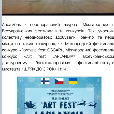
Ансамбль - неодноразовий лауреат Міжнародних т
Всеукраїнських фестивалів та конкурсів. Так, учасник
колективу неодноразово здобували Гран-прі та перш
місця на таких конкурсах, як Міжнародний фестиваль
конкурс «Formula fest OSCAR», Міжнародний фестиваль
конкурс «Art fest LAPLANDIA», Всеукраїнськом
двотуровому багатожанровому фестивалі-конкурс
мистецтв «ШЛЯХ ДО ЗІРОК» і т.ін..