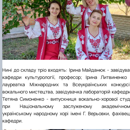
Гурток "Декоративна флористика"
Прес-студія "Ідеал"
Інструментальний ансамбль "Дивосвіт"
Мистецька студія "Вовняні мрії"
Тріо "ТоНіка"
Нині до складу тріо входять: Ірина Майданюк - завідува
кафедри культурології, професор; Ірина Литвиненко 
лауреатка Міжнародних та Всеукраїнських конкурсі
вокального мистецтва, завідувачка лабораторій кафедри
Тетяна Симоненко - випускниця вокально-хорової студі
при Національному заслуженому академічном
українському народному хорі імені Г. Верьовки, фахівец
кафедри.