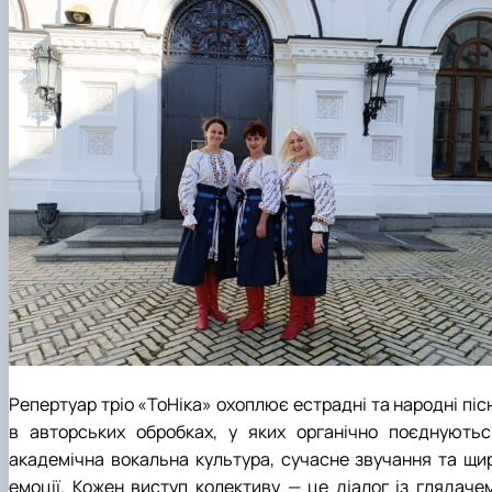
Репертуар тріо «ТоНіка» охоплює естрадні та народні піс
в авторських обробках, у яких органічно поєднуютьс
академічна вокальна культура, сучасне звучання та щир
емоції. Кожен виступ колективу — це діалог із глядачем