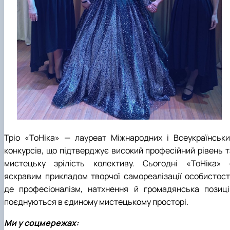
Тріо «ТоНіка» — лауреат Міжнародних і Всеукраїнськи
конкурсів, що підтверджує високий професійний рівень т
мистецьку зрілість колективу. Сьогодні «ТоНіка» 
яскравим прикладом творчої самореалізації особистості
де професіоналізм, натхнення й громадянська позиці
поєднуються в єдиному мистецькому просторі.
Ми у соцмережах: