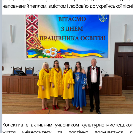
наповнений теплом, змістом і любов’ю до української пісні
Колектив є активним учасником культурно-мистецьког
життя університету та постійно долучається д