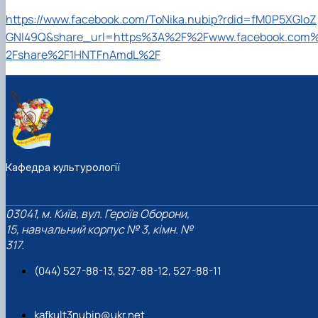
https://www.facebook.com/ToNika.nubip?rdid=fM0P5XGloZ
GNI49Q&share_url=https%3A%2F%2Fwww.facebook.com
2Fshare%2F1HNTFnAmdL%2F
Кафедра культурології
03041, м. Київ, вул. Героїв Оборони,
15, навчальний корпус № 3, кімн. №
317.
(044) 527-88-13, 527-88-12, 527-88-11
kafkult3nubip@ukr.net