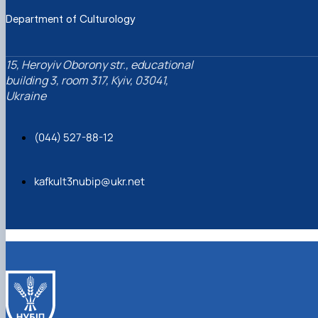
Гурток "Декоративна флористика"
Department of Culturology
Прес-студія "Ідеал"
Інструментальний ансамбль "Дивосвіт"
Мистецька студія "Вовняні мрії"
15, Heroyiv Oborony str., educational
Тріо "ТоНіка"
building 3, room 317, Kyiv, 03041,
Ukraine
(044) 527-88-12
kafkult3nubip@ukr.net