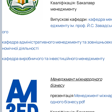
Кваліфікація: Бакалавр
менеджменту
Випускові кафедри:
кафедра ме
еджменту ім. проф. Й.С. Завадсь
ого
кафедра адміністративного менеджменту та зовнішньоек
номічної діяльності
кафедра виробничого та інвестиційного менеджменту
Менеджмент міжнародного
бізнесу
презентація
Менеджмент міжна
одного бізнесу.pdf
Кваліфікація: Бакалавр