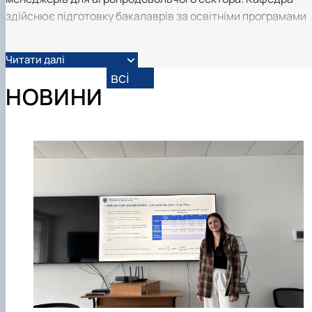
здійснює підготовку бакалаврів за освітніми програмами
«Менеджмент», «Менеджмент міжнародного бізнесу» та
«Логістика», а також магістрів за програмами
Читати далі
«Адміністративний менеджмент» і «Менеджмент
всі
зовнішньоекономічної діяльності». Значна увага
НОВИНИ
приділяється науковій роботі: діє студентський науковий
гурток, лабораторія «Бізнес аналітика», проводяться
конференції та круглі столи. Викладачі кафедри готують
навчально-методичну літературу та сприяють участі
студентів у міжнародних академічних програмах і
стажуваннях. Кафедра активно розвиває міжнародну
співпрацю з навчальними та науковими закладами США,
країн Європейського Союзу, що створює умови для участі 
міжнародних проєктах, конференціях, навчанні та
стажуваннях. Університетські навчальні плани адаптован
до стандартів провідних світових вишів, що забезпечує
підготовку конкурентоспроможних фахівців
управлінського профілю. З 2019 року кафедра є базою