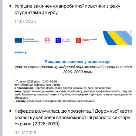
Успішне закінчення виробничої практики з фаху
освітнього проєкту «Агрокебети» і продовжує
студентами 3 курсу
розширювати свої міжнародні партнерства.
14.07.2026
Кафедра долучилась до презентації Дорожньої карти
розвитку кадрової спроможності аграрного сектору
України (2026-2030)
07.07.2026