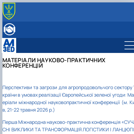
ПРО КАФЕДРУ
Історія
ОСВІТНЯ ДІЯЛЬНІСТЬ
Мета й завдання
Бакалаврат
НАУКОВА ДІЯЛЬНІСТЬ
Співробітники кафедри
Магістратура
Менеджмент міжнародного бізнесу
Науковий гурток
МІЖНАРОДНА ДІЯЛЬНІСТЬ
ННВЛ «Бізнес-аналітика»
Аспірантура
Менеджмент
Адміністративний менеджмент
Матеріали науково-практичних конференцій
Міжнародна діяльність
ВСТУПНИКУ
МАТЕРІАЛИ НАУКОВО-ПРАКТИЧНИХ
Клуб випускників
Організація практичного навчання
Логістика
Менеджмент ЗЕД
Сторінка аспіранта
European Green Deal
Бакалаврат
КОНФЕРЕНЦІЙ
Графік консультацій
Підготовка до акредитації ОП
Проєкт DAAD
Магістратура
Менеджмент міжнародного бізнесу
Навчально-методичне забезпечення, робочі
"Адміністративний менеджмент"
DigiAgrar_UA
Менеджмент
Адміністративний менеджмент
програми, ЕНК, силабуси
Підготовка до акредитації ОП "Менеджмен
AgriWork_UA
Логістика
Менеджмент ЗЕД
Обговорення проєктів освітніх програм
ЗЕД"
Перспективи та загрози для агропродовольчого сектору 
Експрес-курс підготовки слухачів для здачі
ЄФВВ з «Управління та адмініструванн…
країни в умовах реалізації Європейської зеленої угоди: М
еріали міжнародної науковопрактичної конференції (м. Ки
в, 21-22 травня 2026 р.)
Перша Міжнародна науково-практична конференція «СУЧ
СНІ ВИКЛИКИ ТА ТРАНСФОРМАЦІЯ ЛОГІСТИКИ І ЛАНЦЮГІ