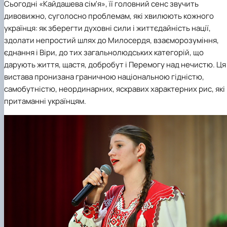
Сьогодні «Кайдашева сім'я», її головний сенс звучить
дивовижно, суголосно проблемам, які хвилюють кожного
українця: як зберегти духовні сили і життєдайність нації,
здолати непростий шлях до Милосердя, взаєморозуміння,
єднання і Віри, до тих загальнолюдських категорій, що
дарують життя, щастя, добробут і Перемогу над нечистю. Ця
вистава пронизана граничною національною гідністю,
самобутністю, неординарних, яскравих характерних рис, які
притаманні українцям.