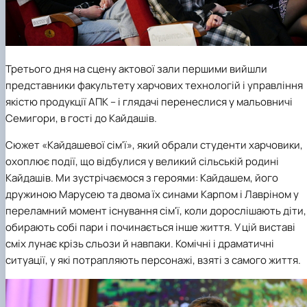
Третього дня на сцену актової зали першими вийшли
представники факультету
харчових технологій і управління
якістю
продукції АПК – і глядачі перенеслися у мальовничі
Семигори, в гості до Кайдашів.
Сюжет «Кайдашевої сім'ї», який обрали студенти харчовики,
охоплює події, що відбулися у великий сільській родині
Кайдашів. Ми зустрічаємося з героями: Кайдашем, його
дружиною Марусею та двома їх синами Карпом і Лавріном у
переламний момент існування сім'ї, коли дорослішають діти,
обирають собі пари і починається інше життя. У цій виставі
сміх лунає крізь сльози й навпаки. Комічні і драматичні
ситуації, у які потрапляють персонажі, взяті з самого життя.