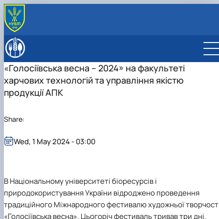
ABOUT
History
EDUCATION
«Голосіївська весна – 2024» на факультеті
Faculty management
Bachelor's degree
DEPARTMENT
харчових технологій та управління якістю
Educational work
"Food Technology"
Department of Technologies of Meat, Fish and
SCIENCE
"Nutritional science of healthy eating"
Seafood Products
Навчально-науковий центр нутриціології та геномі
продукції АПК
INTERNATIONAL ACTIVITY
Department of Public health and Nutrition
людини
МІКРОКВАЛІФІКАЦІЯ
Department of Processes and Equipment of Agricultu
Conferences
Share:
Production Processing
Department of Standardization and Certification of
Wed, 1 May 2024 - 03:00
Agricultural Products
В
Національному університеті біоресурсів і
природокористування України
відроджено проведення
традиційного
Міжнародного фестивалю художньої творчост
«Голосіївська весна».
Цьогоріч фестиваль тривав три дні.