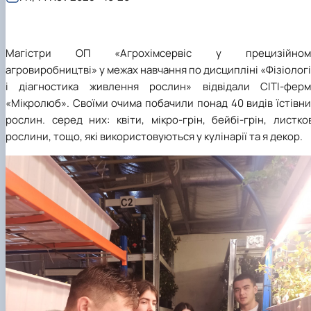
Магістри ОП «Агрохімсервіс у прецизійном
агровиробництві» у межах навчання по дисципліні «Фізіолог
і діагностика живлення рослин» відвідали СІТІ-ферм
«Мікролюб». Своїми очима побачили понад 40 видів їстівн
рослин. серед них: квіти, мікро-грін, бейбі-грін, листко
рослини, тощо, які використовуються у кулінарії та я декор.