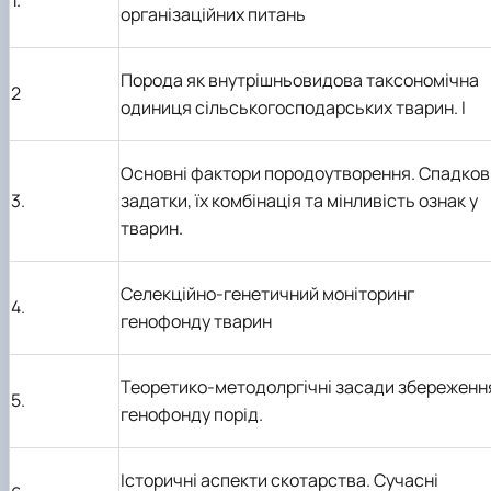
організаційних питань
Порода як внутрішньовидова таксономічна
2
одиниця сільськогосподарських тварин. І
Основні фактори породоутворення. Спадков
3.
задатки, їх комбінація та мінливість ознак у
тварин.
Селекційно-генетичний моніторинг
4.
генофонду тварин
Теоретико-методолргічні засади збереженн
5.
генофонду порід.
Історичні аспекти скотарства. Сучасні