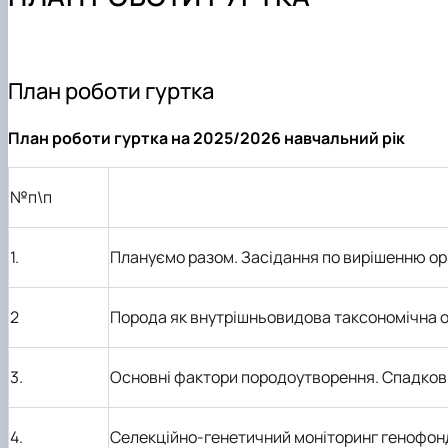
Навчальні лабораторії
Практика студентів
Наукові гуртки
Можливості працевлаштування
Фотогалерея
Аспірантура
План роботи гуртка
План роботи гуртка на 2025/2026 навчальний рік
№п\п
1.
Плануємо разом. Засідання по вирішенню ор
2
Порода як внутрішньовидова таксономічна о
3.
Основні фактори породоутворення. Спадкові з
4.
Селекційно-генетичний моніторинг генофон