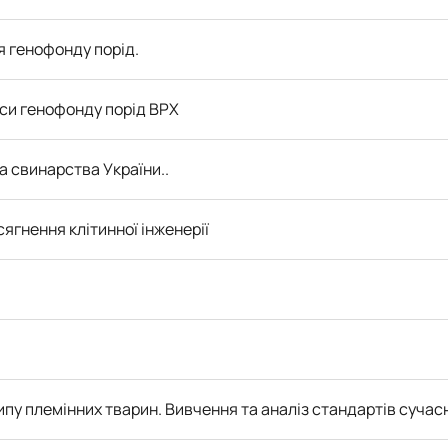
 генофонду порід.
рси генофонду порід ВРХ
а свинарства України..
сягнення клітинної інженерії
типу племінних тварин. Вивчення та аналіз стандартів сучас