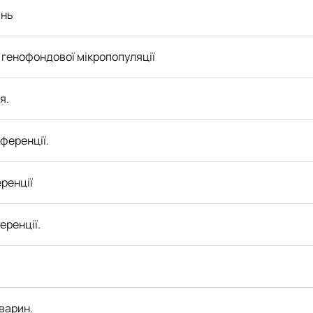
ань
 генофондової мікропопуляції
я.
ференції.
ренції
еренції.
варин.