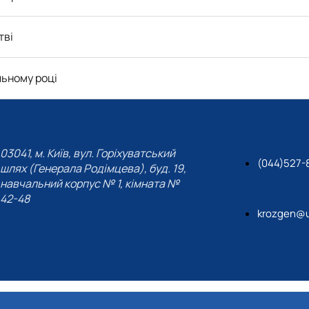
тві
льному році
03041, м. Київ, вул. Горіхуватський
(044)527-
шлях (Генерала Родімцева), буд. 19,
навчальний корпус № 1, кімната №
42-48
krozgen@u