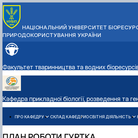
НАЦІОНАЛЬНИЙ УНІВЕРСИТЕТ БІОРЕСУРС
ПРИРОДОКОРИСТУВАННЯ УКРАЇНИ
Факультет тваринництва та водних біоресурсі
Кафедра прикладної біології, розведення та г
ПРО КАФЕДРУ
СКЛАД КАФЕДРИ
ОСВІТНЯ ДІЯЛЬНІСТЬ
Історія кафедри
Навчальні лабораторії
Наукова робота
Співпраця з роботодавцями
Робочі програми
Дорадча діяльність
ПЛАН РОБОТИ ГУРТКА