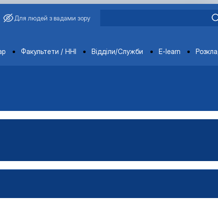
Для людей з вадами зору
ments
ар
Факультети / ННІ
Відділи/Служби
E-learn
Розкл