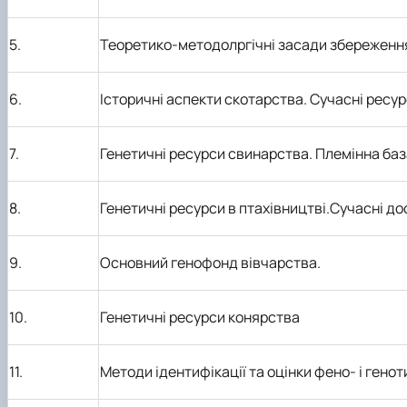
5.
Теоретико-методолргічні засади збереження
6.
Історичні аспекти скотарства. Сучасні ресу
7.
Генетичні ресурси свинарства. Племінна баз
8.
Генетичні ресурси в птахівництві.Сучасні до
9.
Основний генофонд вівчарства.
10.
Генетичні ресурси конярства
11.
Методи ідентифікації та оцінки фено- і гено