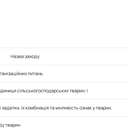
Гурток "Розведення та селекція тварин"
Гурток "Генетика тварин"
Назва заходу
ганізаційних питань
диниця сільськогосподарських тварин. І
адатки, їх комбінація та мінливість ознак у тварин.
ду тварин