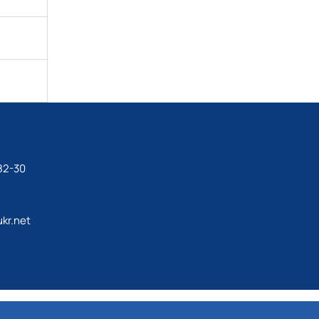
82-30
kr.net