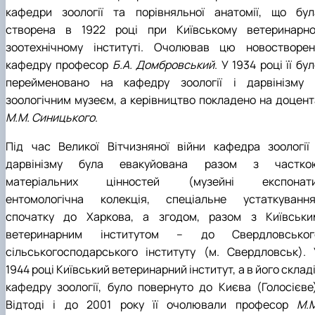
кафедри зоології та порівняльної анатомії, що бул
створена в 1922 році при Київському ветеринарно
зоотехнічному інституті. Очолював цю новостворен
кафедру професор
Б.А. Домбровський
. У 1934 році її бу
перейменовано на кафедру зоології і дарвінізму 
зоологічним музеєм, а керівництво покладено на доцент
М.М. Синицького
.
Під час Великої Вітчизняної війни кафедра зоології 
дарвінізму була евакуйована разом з частко
матеріальних цінностей (музейні експонати
ентомологічна колекція, спеціальне устаткування
спочатку до Харкова, а згодом, разом з Київськи
ветеринарним інститутом – до Свердловськог
сільськогосподарського інституту (м. Свердловськ). 
1944 році Київський ветеринарний інститут, а в його складі
кафедру зоології, було повернуто до Києва (Голосієве)
Відтоді і до 2001 року її очолювали професор
М.М