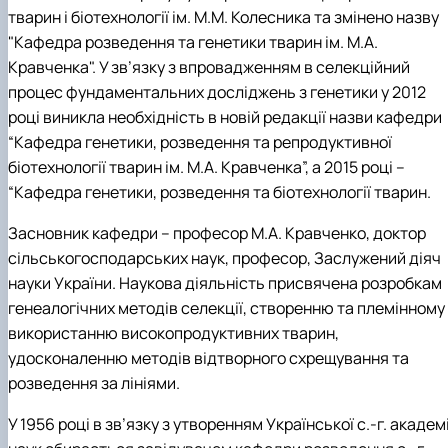
тварин і біотехнології ім. М.М. Колесника та змінено назву
"Кафедра розведення та генетики тварин ім. М.А.
Кравченка". У зв’язку з впровадженням в селекційний
процес фундаментальних досліджень з генетики у 2012
році виникла необхідність в новій редакції назви кафедри
“Кафедра генетики, розведення та репродуктивної
біотехнології тварин ім. М.А. Кравченка”, а 2015 році –
“Кафедра генетики, розведення та біотехнології тварин.
Засновник кафедри – професор М.А. Кравченко, доктор
сільськогосподарських наук, професор, Заслужений діяч
науки України. Наукова діяльність присвячена розробкам
генеалогічних методів селекції, створенню та племінному
використанню високопродуктивних тварин,
удосконаленню методів відтворного схрещування та
розведення за лініями.
У 1956 році в зв’язку з утворенням Української с.-г. академі