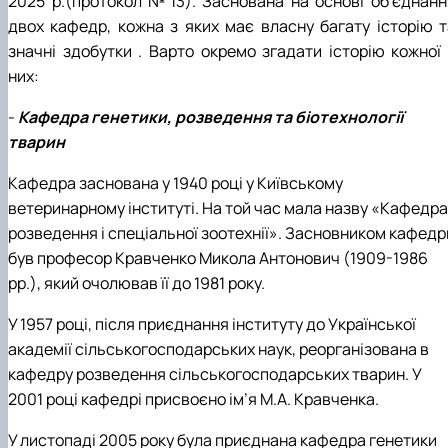
2025 р.(протокол №13). Заснована на основі об’єднанн
двох кафедр, кожна з яких має власну багату історію т
значні здобутки . Варто окремо згадати історію кожної 
них:
-
Кафедра генетики, розведення та біотехнології
тварин
Кафедра заснована у 1940 році у Київському
ветеринарному інституті. На той час мала назву «Кафедра
розведення і спеціальної зоотехнії». Засновником кафедр
був професор Кравченко Микола Антонович (1909-1986
рр.), який очолював її до 1981 року.
У 1957 році, після приєднання інституту до Української
академії сільськогосподарських наук, реорганізована в
кафедру розведення сільськогосподарських тварин. У
2001 році кафедрі присвоєно ім’я М.А. Кравченка.
У листопаді 2005 року була приєднана кафедра генетики