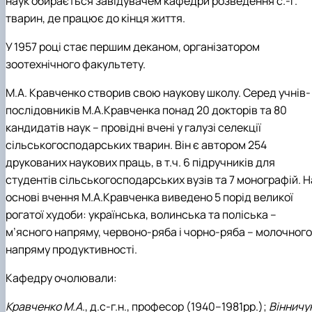
наук обирається завідувачем кафедри розведення с.-г.
тварин, де працює до кінця життя.
У 1957 році стає першим деканом, організатором
зоотехнічного факультету.
М.А. Кравченко створив свою наукову школу. Серед учнів-
послідовників М.А.Кравченка понад 20 докторів та 80
кандидатів наук – провідні вчені у галузі селекції
сільськогосподарських тварин. Він є автором 254
друкованих наукових праць, в т.ч. 6 підручників для
студентів сільськогосподарських вузів та 7 монографій. Н
основі вчення М.А.Кравченка виведено 5 порід великої
рогатої худоби: українська, волинська та поліська –
м’ясного напряму, червоно-ряба і чорно-ряба – молочного
напряму продуктивності.
Кафедру очолювали:
Кравченко М.А
., д.с-г.н., професор (1940–1981рр.);
Вінничу