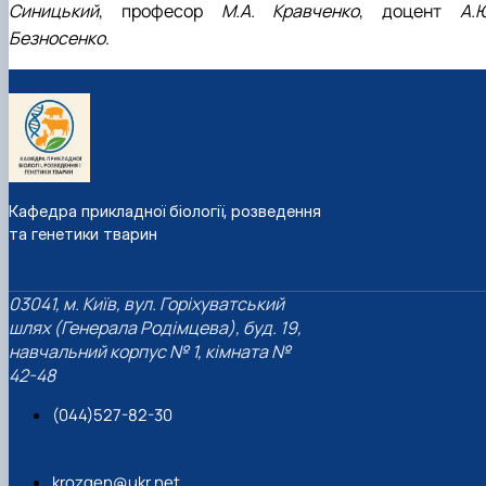
Синицький
, професор
М.А. Кравченко
, доцент
А.Ю
Безносенко
.
Кафедра прикладної біології, розведення
та генетики тварин
03041, м. Київ, вул. Горіхуватський
шлях (Генерала Родімцева), буд. 19,
навчальний корпус № 1, кімната №
42-48
(044)527-82-30
krozgen@ukr.net