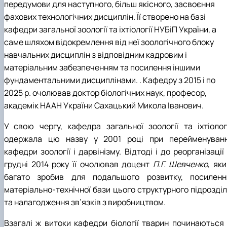
передумови для наступного, більш якісного, засвоєння
фахових технологічних дисциплін. Її створено на базі
кафедри загальної зоології та іхтіології НУБіП України, а
саме шляхом відокремлення від неї зоологічного блоку
навчальних дисциплін з відповідним кадровим і
матеріальним забезпеченням та посилення іншими
фундаментальними дисциплінами. . Кафедру з 2015 і по
2025 р. очолював доктор біологічних наук, професор,
академік НААН України Сахацький Микола Іванович.
У свою чергу, кафедра загальної зоології та іхтіологі
одержала цю назву у 2001 році при перейменуванн
кафедри зоології і дарвінізму. Відтоді і до реорганізації
грудні 2014 року її очолював доцент
П.Г. Шевченко
, як
багато зробив для подальшого розвитку, посиленн
матеріально-технічної бази цього структурного підрозділ
та налагодження зв’язків з виробництвом.
Взагалі ж витоки кафедри біології тварин починаються 