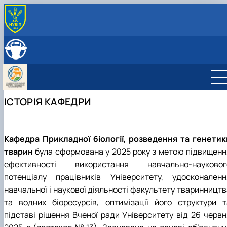
ПРО КАФЕДРУ
Історія кафедри
СКЛАД КАФЕДРИ
Співпраця з роботодавцями
ОСВІТНЯ ДІЯЛЬНІСТЬ
Навчальні лабораторії
Навчальні лабораторії
НАУКОВА ДІЯЛЬНІСТЬ
Можливості працевлаштування
Робочі програми
Наукова робота
МІЖНАРОДНА ДІЯЛЬНІСТЬ
ІСТОРІЯ КАФЕДРИ
Практика студентів
Дорадча діяльність
Фотогалерея
Наукові гуртки
Аспірантура
Гурток "Біотехнологія тварин"
Гурток "Генетичні ресурси тварин"
Кафедра Прикладної біології, розведення та генетик
Гурток "Розведення та селекція тварин"
тварин
була сформована у 2025 року з метою підвищенн
Гурток "Генетика тварин"
ефективності використання навчально-науковог
потенціалу працівників Університету, удосконаленн
навчальної і наукової діяльності факультету тваринництв
та водних біоресурсів, оптимізації його структури т
підставі рішення Вченої ради Університету від 26 червн