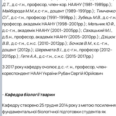
Д.Т
., д.с-г.н., професор, член-кор. НААНУ (1981–1989рр.);
Майборода М.М
.,к.с-г.н., доцент (1989–1991рр.);
Тимченко
О.Г
., д.с-г.н., професор (1991–1998рр.);
Зубець М.В
., д.с-г.н.
професор, академік НААНУ (1998–2001рр.);
Мельник Ю.Ф
.,
д.с-г.н., академік НААНУ (2001–2005рр.);
Сахацький М.І
.,
д.б.н., професор, академік НААНУ (2005–2010рр.);
Дзіцюк
В.В
., д.с-г.н., с.н.с. (2010–2012рр.);
Бочков В.М.
, к.с.-г.н.,
доцент (2012р.);
Шеремета В.І
., д.с-г.н., професор (2012–
2015рр.);
Гетя А.А.
, д.с-г.н., с.н.с. (2015-2017рр.)
З 2017 року кафедру очолює д.с.-г. н., професор, член-
кореспондент НААН України Рубан Сергій Юрійович
-
Кафедра біології тварин
Кафедру створено 25 грудня 2014 року з метою посилення
фундаментальної біологічної підготовки студентів як