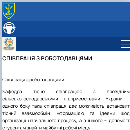
ПРО КАФЕДРУ
Історія кафедри
СКЛАД КАФЕДРИ
Співпраця з роботодавцями
ОСВІТНЯ ДІЯЛЬНІСТЬ
Навчальні лабораторії
Навчальні лабораторії
НАУКОВА ДІЯЛЬНІСТЬ
Можливості працевлаштування
Робочі програми
Наукова робота
МІЖНАРОДНА ДІЯЛЬНІСТЬ
СПІВПРАЦЯ З РОБОТОДАВЦЯМИ
Практика студентів
Дорадча діяльність
Фотогалерея
Наукові гуртки
Аспірантура
Гурток "Біотехнологія тварин"
Гурток "Генетичні ресурси тварин"
Співпраця з роботодавцями
Гурток "Розведення та селекція тварин"
Гурток "Генетика тварин"
Кафедра тісно співпрацює з провідним
сільськогосподарськими підприємствами України. 
одного боку така співпраця дає можливість встановит
тісний взаємообмін інформацією та ідеями щод
організації навчального процесу, а з іншого – допомогт
студентам знайти майбутні робочі місця.