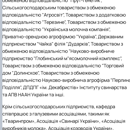
обмеженою відповідальністю "Прут-Генетик",
Сільськогосподарським товариством з обмеженою
відповідальністю "Агросвіт", Товариством з додатковою
відповідальністю "Терезине", Товариством з обмеженою
відповідальністю "Українська молочна компанія",
Приватно-орендною агрофірмою "Україна", Державним
підприємством "Чайка" філія "Дударків", Товариством з
обмеженою відповідальністю "Науково-виробниче
підприємство "Глобинський м"ясомолочний комплекс",
Товариством з обмеженою відповідальністю "Торговий
дом "Долинское", Товариством з обмеженою
відповідальністю Науково-виробнича агрофірма "Перлин
Поділля", ДПДПГ «ім. Декабристів» Інституту свинарства
та АПВ НААН України та інші.
Крім сільськогосподарських підприємств, кафедра
співпрацює з галузевими асоціаціями, такими як
«Тваринпром», Асоціація «Свинарі України», «Асоціація
виробників молока», Асоціація козоводів України»,