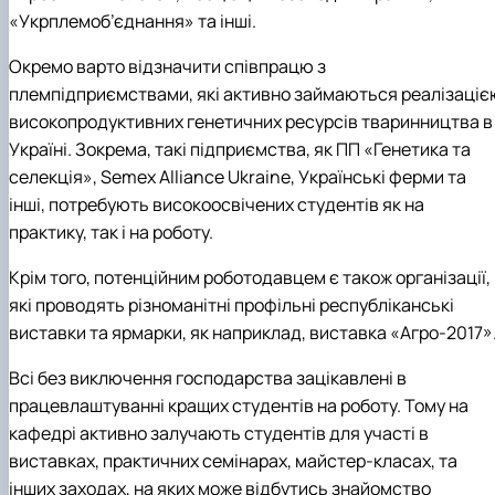
«Укрплемоб’єднання» та інші.
Окремо варто відзначити співпрацю з
племпідприємствами, які активно займаються реалізаціє
високопродуктивних генетичних ресурсів тваринництва в
Україні. Зокрема, такі підприємства, як ПП «Генетика та
селекція», Semex Alliance Ukraine, Українські ферми та
інші, потребують високоосвічених студентів як на
практику, так і на роботу.
Крім того, потенційним роботодавцем є також організації,
які проводять різноманітні профільні республіканські
виставки та ярмарки, як наприклад, виставка «Агро-2017»
Всі без виключення господарства зацікавлені в
працевлаштуванні кращих студентів на роботу. Тому на
кафедрі активно залучають студентів для участі в
виставках, практичних семінарах, майстер-класах, та
інших заходах, на яких може відбутись знайомство