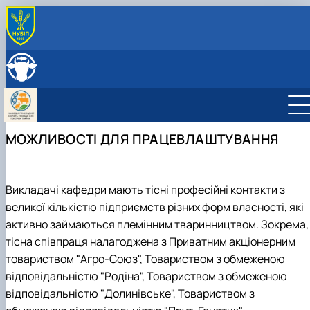
ПРО КАФЕДРУ
Історія кафедри
СКЛАД КАФЕДРИ
Співпраця з роботодавцями
ОСВІТНЯ ДІЯЛЬНІСТЬ
Навчальні лабораторії
Навчальні лабораторії
НАУКОВА ДІЯЛЬНІСТЬ
Можливості працевлаштування
Робочі програми
Наукова робота
МІЖНАРОДНА ДІЯЛЬНІСТЬ
МОЖЛИВОСТІ ДЛЯ ПРАЦЕВЛАШТУВАННЯ
Практика студентів
Дорадча діяльність
Фотогалерея
Наукові гуртки
Аспірантура
Гурток "Біотехнологія тварин"
Гурток "Генетичні ресурси тварин"
Викладачі кафедри мають тісні професійні контакти з
Гурток "Розведення та селекція тварин"
великої кількістю підприємств різних форм власності, які
Гурток "Генетика тварин"
активно займаються племінним тваринництвом. Зокрема,
тісна співпраця налагоджена з Приватним акціонерним
товариством "Агро-Союз", Товариством з обмеженою
відповідальністю "Родіна", Товариством з обмеженою
відповідальністю "Долинівське", Товариством з