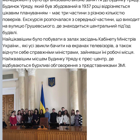
Будинок Уряду, який був збудований в 1937 році відрізняється
цікавим плануванням – має три частини з різною кількістю
поверхів. Екскурсія розпочалася з середньої частини, що виходит
на вулицю Грушевського, де знаходиться центральний під’їзд
будівлі.
Найцікавішим було побувати в залах засідань Кабінету Міністрів
України., які усі звикли бачити на екранах телевізорів, а також
відчути себе справжніми міністрами, зайнявши їні робочі місця.
Найжвавішим місцем Будинку Уряду є прес-центр, де
відбуваються бурхливі обговорення з представниками ЗМІ.