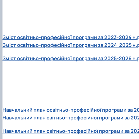
Освітні програми кафедри
Комп'ютерний зір в машинобудуванні
Співпраця
Конструювання машин
Докторанти та аспіранти кафедри
Зміст освітньо-професійної програми за 2023-2024 н.
Зміст освітньо-професійної програми за 2024-2025 н.
Зміст освітньо-професійної програми за 2025-2026 н.
Навчальний план освітньо-професійної програми за 2
Навчальний план світньо-професійної програми за 202
Навчальний план світньо-професійної програми за 202