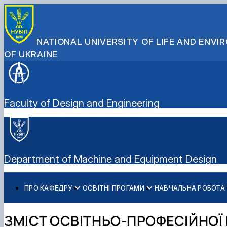
NATIONAL UNIVERSITY OF LIFE AND ENV
OF UKRAINE
Faculty of Design and Engineering
Department of Machine and Equipment Design
ПРО КАФЕДРУ
ОСВІТНІ ПРОГАМИ
НАВЧАЛЬНА РОБОТА
Історія кафедри
Освітньо-наукова програма «Машини та обладнання 
Робочі програми та силабуси дисциплін кафедри
Динаміка машин
Семінар "СУЧАСНІ ТРЕНДИ ТА ВИКЛИКИ РОЗВИТКУ
Склад кафедри
Освітньо-професійна програма «Робототехнічні систе
Заохочення і патріотичне виховання студентів
Підйомно-транспортні машини
ЗМІСТ ОСВІТНЬО-ПРОФЕСІЙНОЇ
Навчальні лабораторії
Освітньо-професійна програма «Машини та обладнан
Мехатроніка