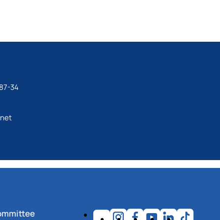
87-34
.net
ommittee