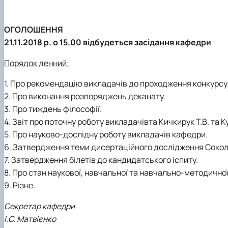
Консультаційно-підготовчі курси до здачі НМТ
Scientific club «Logos»
Career guidance work
Scientific club “Current Issues in International Relations”
ОГОЛОШЕННЯ
Наші соцмережі
Scientific club «Ключ до істини»
21.11.2018 р. о 15.00 відбудеться засідання кафедри
Як з нами зв'язатись?
Scientific club «Пізнай самого себе»
Scientific club «Світоглядні імплікації науки майбутньо
Порядок денний:
Scientific club«Софія»
1. Про рекомендацію викладачів до проходження конкурсу
Scientific club «Сутність людини»
2. Про виконання розпоряджень деканату.
Scientific club «Філософсько-дискусійний клуб»
3. Про тиждень філософії.
Scientific club «Філософські проблеми міжособистісно
4. Звіт про поточну роботу викладачівта Кичкирук Т.В. та К
Scientific club «Історія держави і права України»
5. Про науково-дослідну роботу викладачів кафедри.
6. Затвердження теми дисертаційного дослідження Сокол
7. Затвердження білетів до кандидатського іспиту.
8. Про стан наукової, навчальної та навчально-методичної
9. Різне.
Секретар кафедри
І.С. Матвієнко