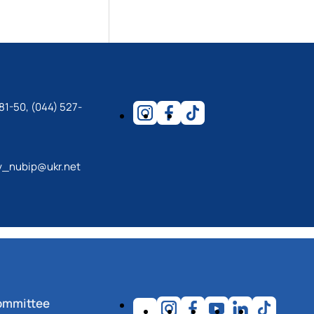
81-50, (044) 527-
y_nubip@ukr.net
ommittee