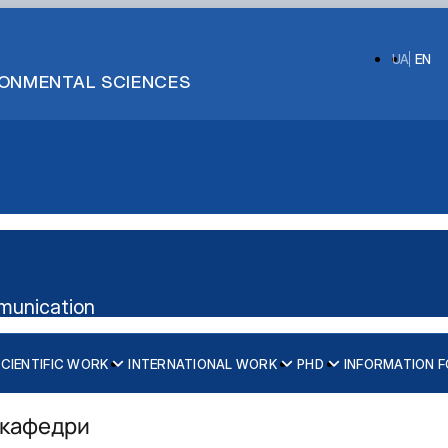
UA
EN
IRONMENTAL SCIENCES
munication
CIENTIFIC WORK
INTERNATIONAL WORK
PHD
INFORMATION 
lic Communications, and…
ії
я кафедри