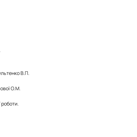
го»
.
ї та міжгрупової комунікаці…
ультенко В.П.
ової О.М.
 роботи.