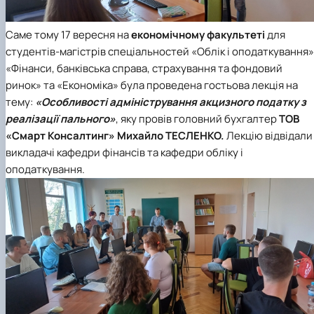
Саме тому 17 вересня на
економічному факультеті
для
студентів-магістрів
спеціальностей «Облік і оподаткування»
«Фінанси, банківська справа, страхування та фондовий
ринок» та «Економіка»
була проведена гостьова лекція на
тему:
«Особливості адміністрування акцизного податку з
реалізації пального»
, яку провів головний бухгалтер
ТОВ
«Смарт Консалтинг»
Михайло ТЕСЛЕНКО.
Лекцію відвідали 
викладачі
кафедри фінансів
та
кафедри обліку і
оподаткування
.