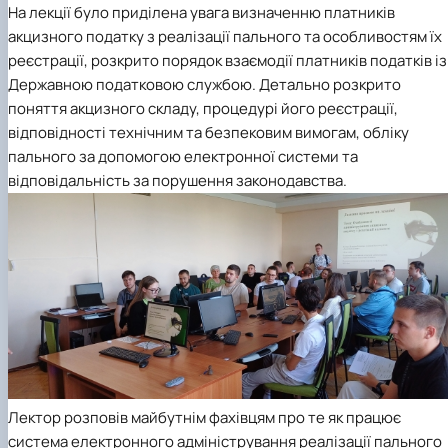
На лекції було приділена увага визначенню платників
акцизного податку з реалізації пального та особливостям їх
реєстрації, розкрито порядок взаємодії платників податків із
Державною податковою службою. Детально розкрито
поняття акцизного складу, процедурі його реєстрації,
відповідності технічним та безпековим вимогам, обліку
пального за допомогою електронної системи та
відповідальність за порушення законодавства.
Лектор розповів майбутнім фахівцям про те як працює
система електронного адміністрування реалізації пального