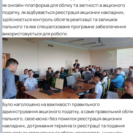
як онлайн-платформа для обліку та звітності а акцизного
податку, як відбувається реєстрація акцизних накладних,
здійснюється контроль обсягів реалізації та залишків
пального та яке спеціалізоване програмне забезпечення
використовується для роботи.
Було наголошено на важливості правильного
адміністрування акцизного податку, а саме правильний облі
пального, своєчасна і без помилок реєстрація акцизних
накладних, дотримання термінів їх реєстрації та подання
звітності та автоматизація обліку дозволяють уникнути