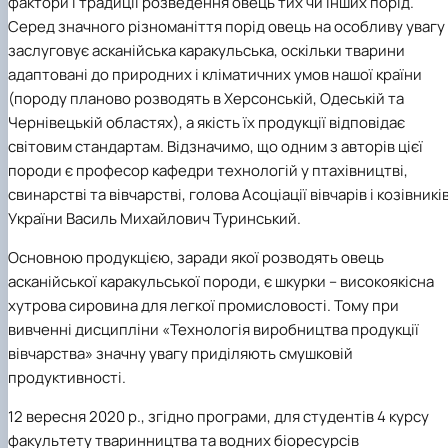
фактори і традиції розведення овець тих чи інших порід.
Серед значного різноманіття порід овець на особливу увагу
заслуговує асканійська каракульська, оскільки тварини
адаптовані до природних і кліматичних умов нашої країни
(породу планово розводять в Херсонській, Одеській та
Чернівецькій областях), а якість їх продукції відповідає
світовим стандартам. Відзначимо, що одним з авторів цієї
породи є професор кафедри технологій у птахівництві,
свинарстві та вівчарстві, голова Асоціації вівчарів і козівникі
України Василь Михайлович Туринський.
Основною продукцією, заради якої розводять овець
асканійської каракульської породи, є шкурки – високоякісна
хутрова сировина для легкої промисловості. Тому при
вивченні дисципліни «Технологія виробництва продукції
вівчарства» значну увагу приділяють смушковій
продуктивності.
12 вересня 2020 р., згідно програми, для студентів 4 курсу
факультету тваринництва та водних біоресурсів