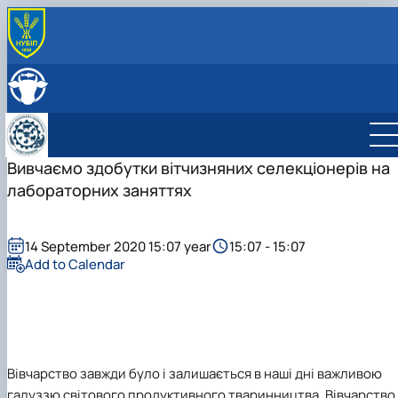
ABOUT
History
LEADERSHIP & STAFF
Structure
EDUCATION
Degree Programs
RESEARCH
Laboratories
Main research directions
Вивчаємо здобутки вітчизняних селекціонерів на
INTERNATIONAL ACTIVITY
Courses
Scientific achievements of the department
лабораторних заняттях
Photo
14 September 2020 15:07 year
15:07 - 15:07
Add to Calendar
Вівчарство завжди було і залишається в наші дні важливою
галуззю світового продуктивного тваринництва. Вівчарство