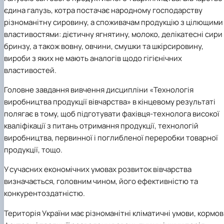
єдина галузь, котра постачає народному господарству
різноманітну сировину, а споживачам продукцію з цілющими
властивостями: дієтичну ягнятину, молоко, делікатесні сири 
бринзу, а також вовну, овчини, смушки та шкірсировину,
вироби з яких не мають аналогів щодо гігієнічних
властивостей.
Головне завдання вивчення дисципліни «Технологія
виробництва продукції вівчарства» в кінцевому результаті
полягає в тому, щоб підготувати фахівця-технолога високої
кваліфікації з питань отримання продукції, технологій
виробництва, первинної і поглибленої переробки товарної
продукції, тощо.
У сучасних економічних умовах розвиток вівчарства
визначається, головним чином, його ефективністю та
конкурентоздатністю.
Територія України має різноманітні кліматичні умови, кормов