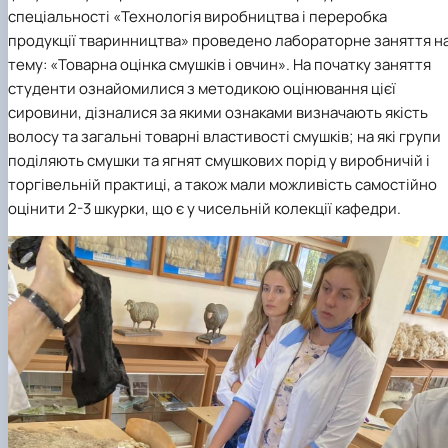
спеціальності «Технологія виробництва і переробка
продукції тваринництва» проведено лабораторне заняття н
тему: «Товарна оцінка смушків і овчин». На початку заняття
студенти ознайомилися з методикою оцінювання цієї
сировини, дізналися за якими ознаками визначають якість
волосу та загальні товарні властивості смушків; на які групи
поділяють смушки та ягнят смушкових порід у виробничій і
торгівельній практиці, а також мали можливість самостійно
оцінити 2-3 шкурки, що є у чисельній колекції кафедри.