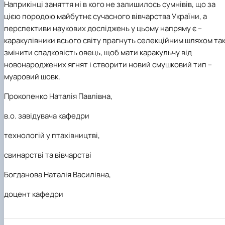
Наприкінці заняття ні в кого не залишилось сумнівів, що за
цією породою майбутнє сучасного вівчарства України, а
перспективи наукових досліджень у цьому напряму є –
каракулівники всього світу прагнуть селекційним шляхом та
змінити спадковість овець, щоб мати каракульчу від
новонароджених ягнят і створити новий смушковий тип –
муаровий шовк.
Прокопенко Наталія Павлівна
,
в.о.
завідувача кафедри
технологій у птахівництві,
свинарстві та вівчарстві
Богданова Наталія Василівна
,
доцент кафедри