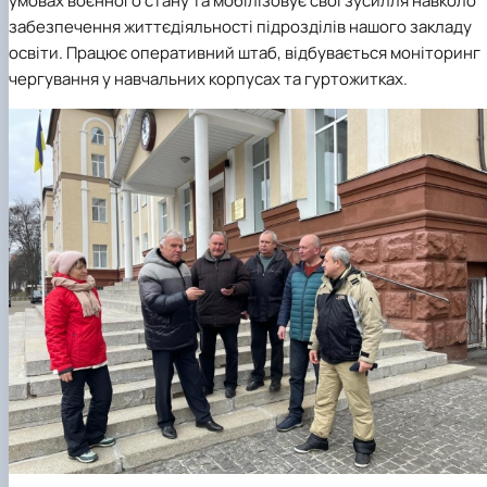
умовах воєнного стану та мобілізовує свої зусилля навколо
забезпечення життєдіяльності підрозділів нашого закладу
освіти. Працює оперативний штаб, відбувається моніторинг
чергування у навчальних корпусах та гуртожитках.