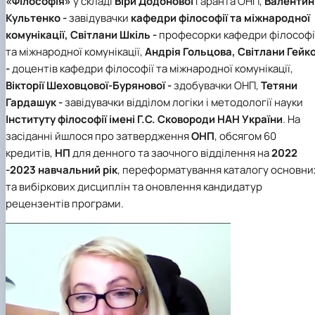
«Філософія»
у складі
Віри Додонової
гаранта ОНП
,
Валентин
Scientific club «Філософські проблеми
Культенко -
завідувачки
кафедри філософії та міжнародної
міжособистісної та міжгрупової комунікаці…
комунікаці
ї
,
Світлани Шкіль -
професорки кафедри філософі
Scientific club «Історія держави і права України»
та міжнародної комунікації,
Андрія Гольцова, Світлани Гейк
-
доцентів кафедри філософії та міжнародної комунікації,
Вікторії Шеховцової-Буряново
ї -
здобувачки ОНП,
Тетяни
Гардашук -
завідувачки відділом логіки і методології науки
Інституту філософії імені Г.С. Сковороди НАН України
. На
засіданні йшлося про затвердження
ОНП
, обсягом 60
кредитів,
НП
для денного та заочного відділення на
2022
-2023 навчальний рік
, переформатування каталогу основни
та вибіркових дисциплін та оновлення кандидатур
рецензентів програми.