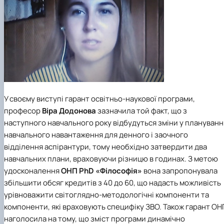
У своєму виступі гарант освітньо-наукової програми,
професор
Віра Додонова
зазначила той факт, що з
наступного навчального року відбудуться зміни у плануванн
навчального навантаження для денного і заочного
відділення аспірантури, тому необхідно затвердити два
навчальних плани, враховуючи різницю в годинах. З метою
удосконалення
ОНП PhD «Філософія»
вона запропонувала
збільшити обсяг кредитів з 40 до 60, що надасть можливість
урівноважити світоглядно-методологічні компоненти та
компоненти, які враховують специфіку ЗВО. Також
гарант ОН
наголосила на тому
, що зміст програми динамічно