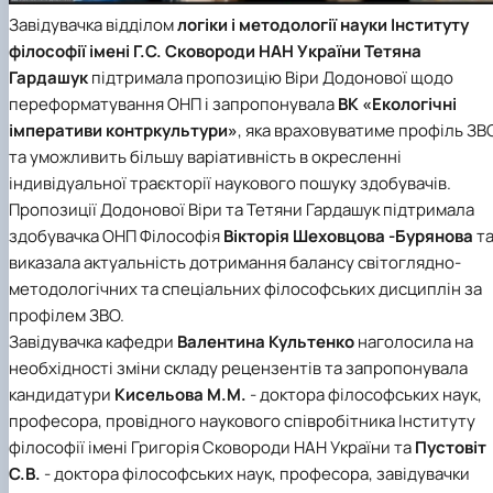
Завідувачка відділом
логіки і методології науки
Інституту
філософії імені Г.С. Сковороди НАН України
Тетяна
Гардашук
підтримала пропозицію Віри Додонової щодо
переформатування ОНП і запропонувала
ВК «Екологічні
імперативи контркультури»
, яка враховуватиме профіль ЗВ
та уможливить більшу варіативність в окресленні
індивідуальної траєкторії наукового пошуку здобувачів.
Пропозиції Додонової Віри та Тетяни Гардашук підтримала
здобувачка ОНП Філософія
Вікторія Шеховцова -Бурянова
т
виказала актуальність дотримання балансу світоглядно-
методологічних та спеціальних філософських дисциплін за
профілем ЗВО.
Завідувачка кафедри
Валентина Культенко
наголосила на
необхідності зміни складу рецензентів та запропонувала
кандидатури
Кисельова М.М.
- доктора філософських наук,
професора, провідного наукового співробітника Інституту
філософії імені Григорія Сковороди НАН України та
Пустовіт
С.В.
- доктора філософських наук, професора, завідувачки