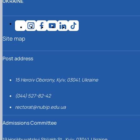
UKRAINE
Site map
Post address
15 Heroiv Oborony, Kyiv, 03041, Ukraine
(044) 527-82-42
rectorat@nubip.edu.ua
Admissions Committee
19 Horikhuvatskyi Shliakh St., Kyiv, 03041, Ukraine