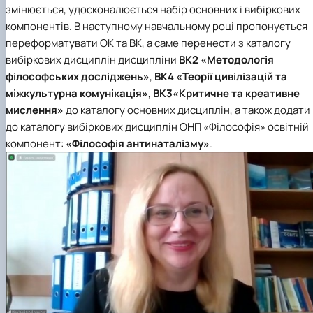
змінюється, удосконалюється набір основних і вибіркових
компонентів.
В наступному навчальному році пропонується
переформатувати ОК та ВК, а саме перенести з каталогу
вибіркових дисциплін дисципліни
ВК2 «Методологія
філософських досліджень»
,
ВК4 «Теорії цивілізацій та
міжкультурна комунікація»
,
ВК3«Критичне та креативне
мислення»
до каталогу основних дисциплін
, а також додати
до каталогу вибіркових дисциплін ОНП «Філософія» освітній
компонент:
«Філософія антинаталізму»
.