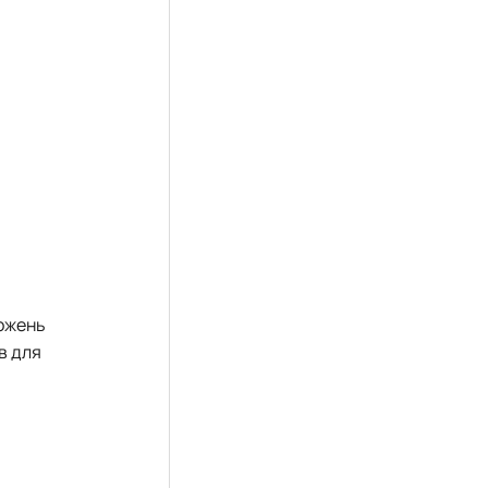
ложень
в для