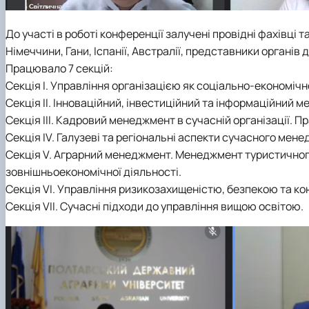
До участі в роботі конференції залучені провідні фахівці та
Німеччини, Гани, Іспанії, Австралії, представники органів
Працювало 7 секцій:
Секція І. Управління організацією як соціально-економіч
Секція ІІ. Інноваційний, інвестиційний та інформаційний 
Секція ІІІ. Кадровий менеджмент в сучасній організації. 
Секція ІV. Галузеві та регіональні аспекти сучасного мен
Секція V. Аграрний менеджмент. Менеджмент туристично
зовнішньоекономічної діяльності.
Секція VІ. Управління ризикозахищеністю, безпекою та 
Секція VII. Сучасні підходи до управління вищою освітою.