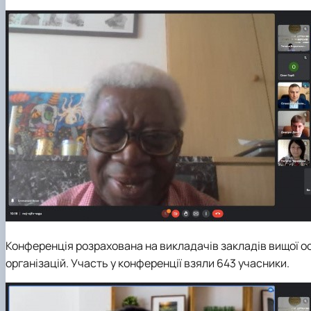
Конференція розрахована на викладачів закладів вищої осв
організацій. Участь у конференції взяли 643 учасники.