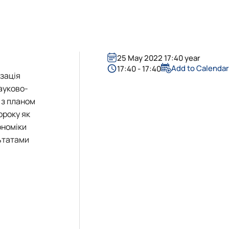
25 May 2022 17:40 year
Add to Calenda
17:40 - 17:40
зація
науково-
 з планом
ороку як
ономіки
льтатами