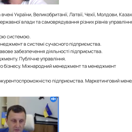
 вчені України, Великобританії, Латвії, Чехії, Молдови, Каза
 державної влади та самоврядування різних рівнів управлінн
ною системою.
менеджмент в системі сучасного підприємства.
Правове забезпечення діяльності підприємства.
еджменту. Публічне управління.
го бізнесу. Міжнародний менеджмент та менеджмент
конкурентоспроможністю підприємства. Маркетинговий мен