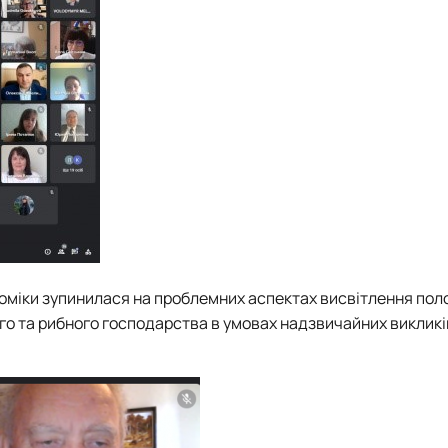
ономіки зупинилася на проблемних аспектах висвітлення по
го та рибного господарства в умовах надзвичайних викликі