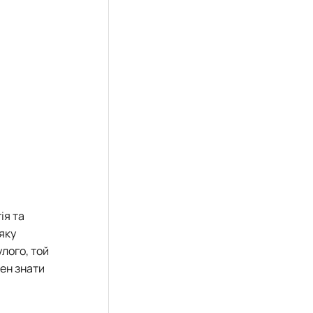
ія та
яку
лого, той
нен знати