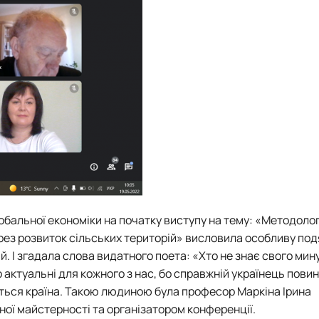
лобальної економіки на початку виступу на тему: «Методолог
рез розвиток сільських територій» висловила особливу под
. І згадала слова видатного поета: «Хто не знає свого мину
 актуальні для кожного з нас, бо справжній українець пови
ється країна. Такою людиною була професор Маркіна Ірина
ної майстерності та організатором конференції.