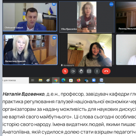
Наталія Вдовенко
, д.е.н., професор, завідувач кафедри г
практика регулювання галузей національної економіки че
організаторам за надану можливість для наукових дискусій
не вартий свого майбутнього». Ці слова сьогодні особливо
історію свого народу. Імена видатних людей, якими пиша
Анатоліївна, якій судилося долею стати взірцем педагогіч