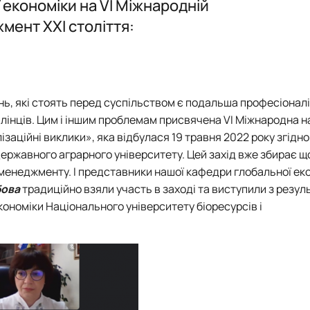
економіки на VІ Міжнародній
мент ХХІ століття:
ми
ція"
ь, які стоять перед суспільством є подальша професіоналі
авлінців. Цим і іншим проблемам присвячена VІ Міжнародна 
аційні виклики», яка відбулася 19 травня 2022 року згідно
 державного аграрного університету. Цей захід вже збирає щ
о менеджменту. І представники нашої кафедри глобальної ек
бова
традиційно взяли участь в заході та виступили з резу
ономіки Національного університету біоресурсів і