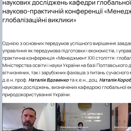
наукових досліджень кафедри глобальної 
Тематика магістерських
Курс мікрокваліфікацій "Навігатор з аквафермерства"
науково-практичній конференції «Менедж
Гостьові лекції ОПП "Міжнародна економіка"
AquaNova-SMART
глобалізаційні виклики»
Практична підготовка
Digital-Twin-університету
Співпраця з підприємствами, установами, організація
План дій з гендерної рівності та рівних можливостей
Академічна мобільність
Науковий гурток "Глобалізація та європейська інтегра
Академічна доброчесність
Науковий гурток "Міжнародна економіка"
Однією з основних передумов успішного вирішення завдан
Неформальна освіта
Міжнародна діяльність
управління як передумова підготовки і економістів, і упр
Інклюзивне середовище
Сторінка аспіранта
практична конференція «Менеджмент ХХІ століття: глобаліз
Психологічна підтримка
Міністерства освіти і науки України на базі Полтавського
вітчизняних, так і зарубіжних фахівців з питань сучасног
д.е.н. проф.
Наталія Вдовенко
та к.е.н., доц.
Наталія Коро
наукових досліджень, визначених кафедрою глобальної ек
природокористування України.