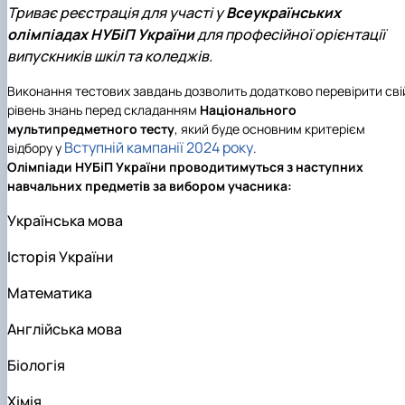
Scientific club «Філософські проблеми
Триває реєстрація для участі у
Всеукраїнських
міжособистісної та міжгрупової комунікаці…
олімпіадах НУБіП України
для професійної орієнтації
Scientific club «Історія держави і права України»
випускників шкіл та коледжів.
Виконання тестових завдань дозволить додатково перевірити сві
рівень знань перед складанням
Національного
мультипредметного тесту
, який буде основним критерієм
Вступній кампанії 2024 року
відбору у
.
Олімпіади НУБіП України
проводитимуться з наступних
навчальних предметів за вибором учасника:
Українська мова
Історія України
Математика
Англійська мова
Біологія
Хімія