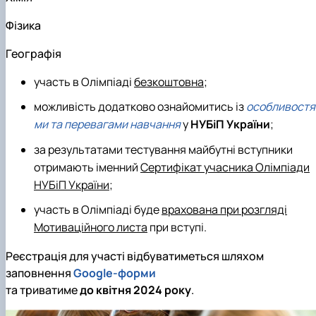
Фізика
Географія
участь в Олімпіаді
безкоштовна
;
можливість додатково ознайомитись із
особливостя
ми та перевагами навчання
у
НУБіП України
;
за результатами тестування майбутні вступники
отримають іменний
Сертифікат учасника Олімпіади
НУБіП України
;
участь в Олімпіаді буде
врахована при розгляді
Мотиваційного листа
при вступі.
Реєстрація для участі відбуватиметься шляхом
заповнення
Google-форми
та триватиме
до квітня 2024 року
.