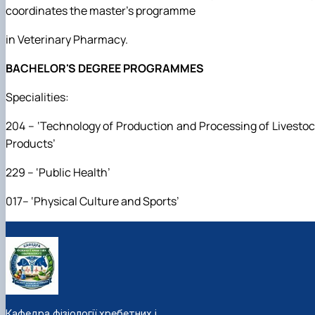
Фотогалерея
coordinates the master's programme
in Veterinary Pharmacy.
BACHELOR'S DEGREE PROGRAMMES
Specialities:
204 – ‘Technology of Production and Processing of Livesto
Products’
229 – ‘Public Health’
017– ‘Physical Culture and Sports’
Кафедра фізіології хребетних і