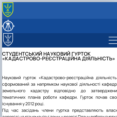
ПРО КАФЕДРУ
Історія кафедри
ОСВІТНІЙ ПРОЦЕС
Нормативні документи
Навчальна робота
НАУКОВА ДІЯЛЬНІСТЬ
Культурно-виховна робота
Освітній контент
Наукова робота, наукові школи
СКЛАД КАФЕДРИ
Навчальні лабораторії (матеріально-технічне
Робочі програми
Студентський науковий гурток «Кадастрово-
Колектив кафедри
МІЖНАРОДНА ДІЯЛЬНІСТЬ
СТУДЕНТСЬКИЙ НАУКОВИЙ ГУРТОК
забезпечення)
Силабуси
реєстраційна діяльність»
Графік перебування НПП
«КАДАСТРОВО-РЕЄСТРАЦІЙНА ДІЯЛЬНІСТЬ»
Практичне навчання
Електронне освітнє середовище
Загальна інформація
Графік проведення консультацій
Орієнтовна тематика кваліфікаційних робіт
Новини та оголошення
ОС "Бакалавр"
Члени наукового гуртка
ОС "Магістр"
План роботи
Науковий гурток «Кадастрово-реєстраційна діяльність
Звіт
сформований за напрямком наукової діяльності кафедр
Відзнаки
земельного кадастру відповідно до затверджени
тематичних планів роботи кафедри. Гурток почав сво
існування у 2012 році.
Під час засідань члени гуртка представляють власн
доповіді на різноманітні теми у розрізі Плану роботи гуртк