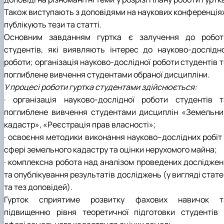
Також виступають з доповідями на наукових конференціях
публікують тези та статті.
Основним завданням гуртка є залучення до робот
студентів, які виявляють інтерес до науково-дослідно
роботи; організація науково-дослідної роботи студентів 
поглиблене вивчення студентами обраної дисципліни.
У процесі роботи гуртка студентами здійснюється:
· організація науково-дослідної роботи студентів т
поглиблене вивчення студентами дисциплін «Земельни
кадастр», «Реєстрація прав власності»;
· освоєння методики виконання науково–дослідних робіт 
сфері земельного кадастру та оцінки нерухомого майна;
· комплексна робота над аналізом проведених досліджен
та опублікування результатів досліджень (у вигляді стат
та тез доповідей).
Гурток сприятиме розвитку фахових навичок т
підвищенню рівня теоретичної підготовки студентів 