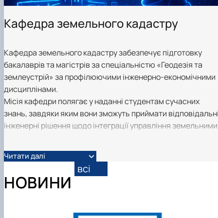
Кафедра земельного кадастру
Кафедра земельного кадастру забезпечує підготовку
бакалаврів та магістрів за спеціальністю «Геодезія та
землеустрій» за профілюючими інженерно-економічними
дисциплінами.
Місія кафедри полягає у наданні студентам сучасних
знань, завдяки яким вони зможуть приймати відповідальн
інженерні рішення щодо інтеграції управління земельними
водними, лісовими ресурсами, регулювати розвиток
урбаністичних систем, забезпечувати збереження
Читати далі
біорізноманіття та природних ресурсів для задоволення
всі
потреб людства.
НОВИНИ
Викладацька та наукова робота кафедри акцентується на
питаннях ведення державного земельного кадастру,
оподаткування нерухомості.