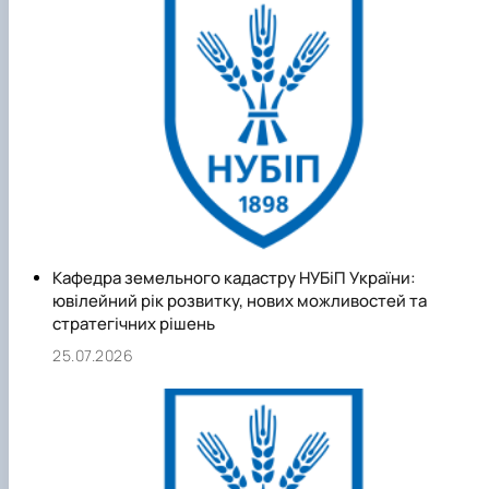
На кафедрі працюють відомі фахівці із землеустрою,
економіки землекористування, земельного права,
територіального управління, геодезії, які мають значний
практичний досвід виконання робіт із землеустрою, оцінк
нерухомого майна та територіального планування
Кафедра земельного кадастру НУБіП України:
ювілейний рік розвитку, нових можливостей та
стратегічних рішень
25.07.2026