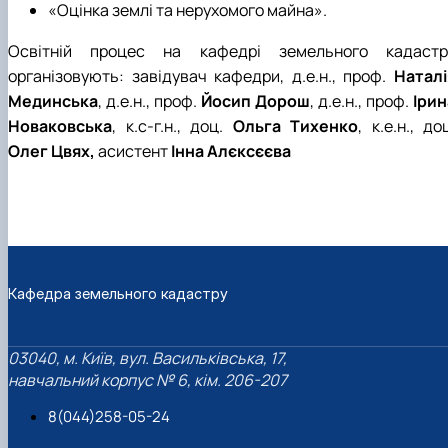
«Оцінка землі та нерухомого майна».
Освітній процес на кафедрі земельного кадастр
організовують: завідувач кафедри, д.е.н., проф.
Наталі
Мединська
, д.е.н., проф.
Йосип Дорош
, д.е.н., проф.
Ірин
Новаковська
, к.с-г.н., доц.
Ольга Тихенко
, к.е.н., до
Олег Цвях,
асистент
Інна Алєксєєва
Кафедра земельного кадастру
03040, м. Київ, вул. Васильківська, 17,
навчальний корпус № 6, кім. 206-207
8(044)258-05-24