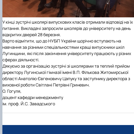
У кінці зустрічі школярі випускових класів отримали відповіді на їх
питання. Викладачі запросили школярів до університету на день
відкритих дверей 28 березня.
Варто відмітити, що до НУБіП України щорічно
вступають на
навчання за різними спеціальностями кращі випускники шкіл
Лугинщини, які після закінчення університету працюють у різних
сферах діяльності.
Дякуємо за організацію зустрічі зі школярами та теплий прийом
директору Лугинської гімназії імені В.П. Фількова Житомирської
області Анатолію Євгеновичу
Цапуку та заступнику директора з
виховної роботи Світлані Петрівні Гриневич.
О. Гогуля,
доцент кафедри менеджменту
ім. проф. Й.С. Завадського