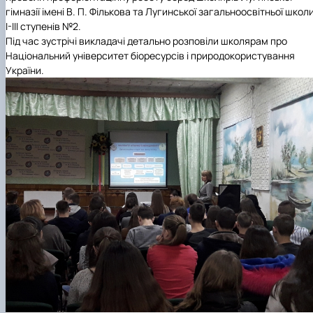
гімназії імені В. П. Фількова та Лугинської загальноосвітньої школ
І-ІІІ ступенів №2.
Під час зустрічі
викладачі детально розповіли школярам про
Національний університет біоресурсів і природокористування
України.